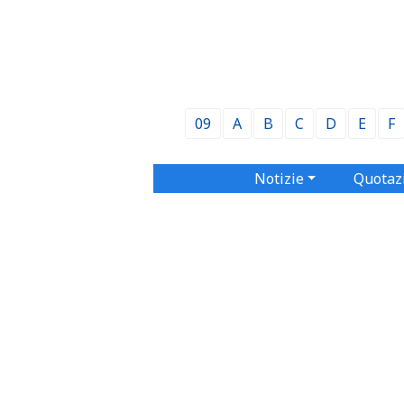
09
A
B
C
D
E
F
Notizie
Quotaz