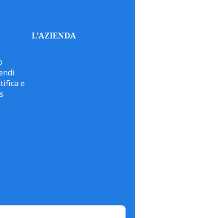
L'AZIENDA
o
endi
tifica e
s