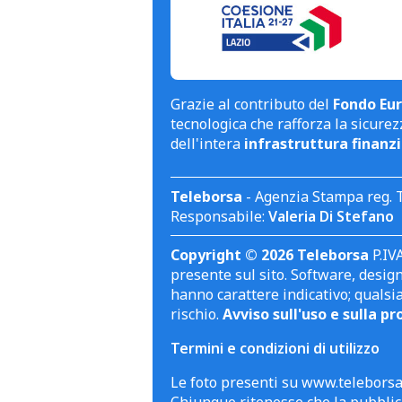
Grazie al contributo del
Fondo Eur
tecnologica che rafforza la sicurezz
dell'intera
infrastruttura finanzi
Teleborsa
- Agenzia Stampa reg. 
Responsabile:
Valeria Di Stefano
Copyright © 2026 Teleborsa
P.IVA
presente sul sito. Software, design 
hanno carattere indicativo; qualsi
rischio.
Avviso sull'uso e sulla pr
Termini e condizioni di utilizzo
Le foto presenti su www.teleborsa.