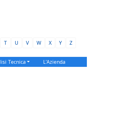
T
U
V
W
X
Y
Z
isi Tecnica
L'Azienda