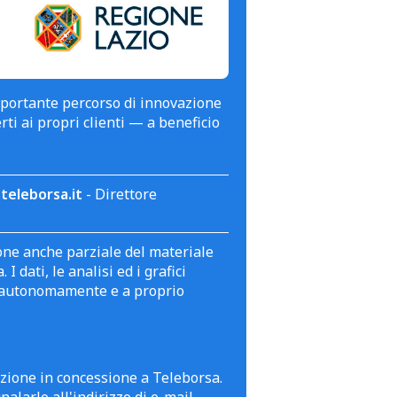
mportante percorso di innovazione
erti ai propri clienti — a beneficio
teleborsa.it
- Direttore
zione anche parziale del materiale
 dati, le analisi ed i grafici
te autonomamente e a proprio
azione in concessione a Teleborsa.