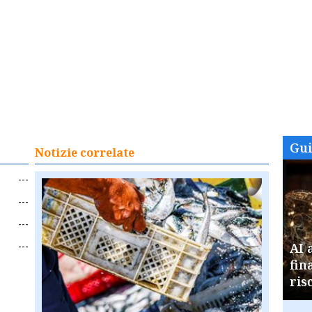
Gu
Notizie correlate
---
---
---
---
AI 
fin
ris