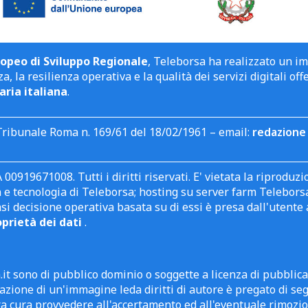
opeo di Sviluppo Regionale
, Teleborsa ha realizzato un i
a, la resilienza operativa e la qualità dei servizi digitali off
aria italiana
.
Tribunale Roma n. 169/61 del 18/02/1961 – email:
redazione 
 00919671008. Tutti i diritti riservati. E' vietata la riprodu
e tecnologia di Teleborsa; hosting su server farm Teleborsa. I
asi decisione operativa basata su di essi è presa dall'uten
oprietà dei dati
.
it sono di pubblico dominio o soggette a licenza di pubblic
zione di un'immagine leda diritti di autore è pregato di segn
ra cura provvedere all'accertamento ed all'eventuale rimozio