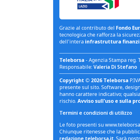
Grazie al contributo del
Fondo Eur
tecnologica che rafforza la sicurezz
dell'intera
infrastruttura finanzi
Teleborsa
- Agenzia Stampa reg. 
Responsabile:
Valeria Di Stefano
Copyright © 2026 Teleborsa
P.IVA
presente sul sito. Software, design 
hanno carattere indicativo; qualsi
rischio.
Avviso sull'uso e sulla pr
Termini e condizioni di utilizzo
Le foto presenti su www.teleborsa.
Chiunque ritenesse che la pubblica
redazione teleborsa.it
. Sarà nost