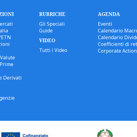
ZIONI
RUBRICHE
AGENDA
ercati
Gli Speciali
Eventi
alia
Guide
Calendario Macr
/ETN
Calendario Divid
VIDEO
ioni
Coefficienti di ret
Tutti i Video
Corporate Action
Valute
 Prime
e Derivati
genzie