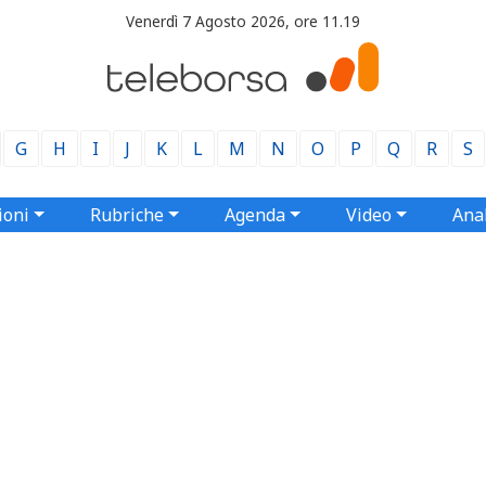
Venerdì 7 Agosto 2026, ore 11.19
G
H
I
J
K
L
M
N
O
P
Q
R
S
ioni
Rubriche
Agenda
Video
Anal