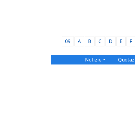
09
A
B
C
D
E
F
Notizie
Quotaz