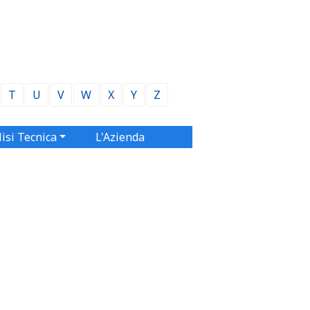
T
U
V
W
X
Y
Z
isi Tecnica
L'Azienda