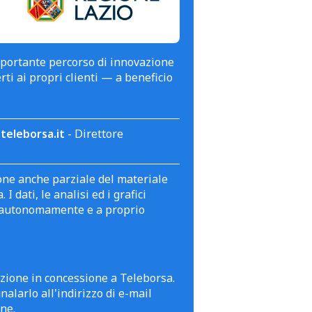
mportante percorso di innovazione
erti ai propri clienti — a beneficio
teleborsa.it
- Direttore
zione anche parziale del materiale
 dati, le analisi ed i grafici
te autonomamente e a proprio
azione in concessione a Teleborsa.
alarlo all'indirizzo di e-mail
ne.