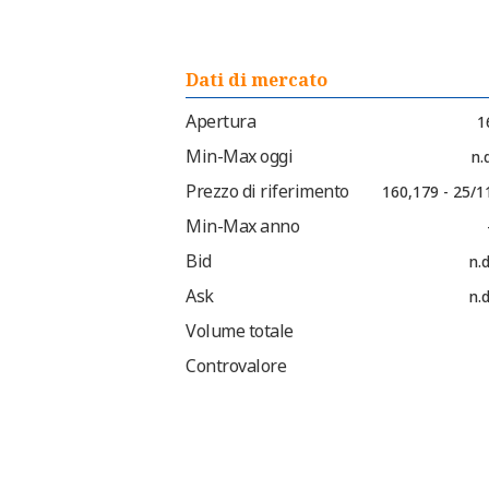
Dati di mercato
Apertura
1
Min-Max oggi
n.d
Prezzo di riferimento
160,179 - 25/1
Min-Max anno
Bid
n.d
Ask
n.d
Volume totale
Controvalore