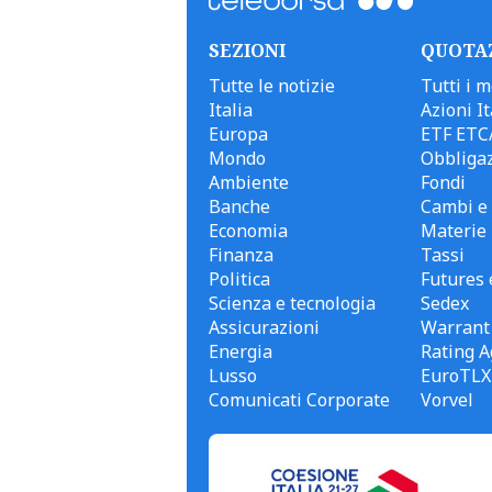
SEZIONI
QUOTA
Tutte le notizie
Tutti i m
Italia
Azioni It
Europa
ETF ETC
Mondo
Obbligaz
Ambiente
Fondi
Banche
Cambi e 
Economia
Materie
Finanza
Tassi
Politica
Futures 
Scienza e tecnologia
Sedex
Assicurazioni
Warrant
Energia
Rating A
Lusso
EuroTLX
Comunicati Corporate
Vorvel