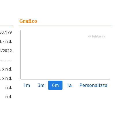
Grafico
60,179
© Teleborsa
. - n.d.
1/2022
--- - ---
. x n.d.
. x n.d.
1m
3m
6m
1a
Personalizza
n.d.
n.d.