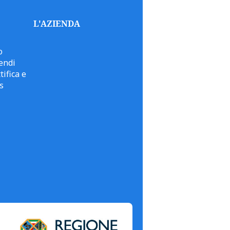
L'AZIENDA
o
endi
tifica e
s