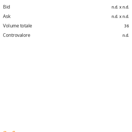
Bid
n.d. x n.d.
Ask
n.d. x n.d.
Volume totale
36
Controvalore
n.d.