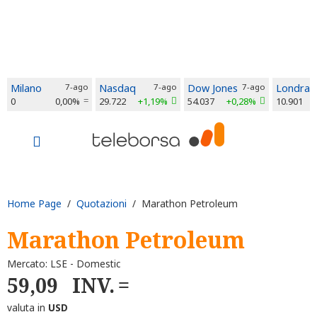
Milano
7-ago
Nasdaq
7-ago
Dow Jones
7-ago
Londra
0
0,00%
29.722
+1,19%
54.037
+0,28%
10.901
Home Page
/
Quotazioni
/ Marathon Petroleum
Marathon Petroleum
Mercato: LSE - Domestic
59,09
INV.
valuta in
USD