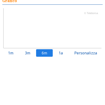
Grafico
© Teleborsa
1m
3m
6m
1a
Personalizza