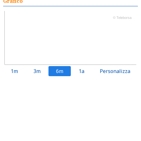
Grafico
© Teleborsa
1m
3m
6m
1a
Personalizza