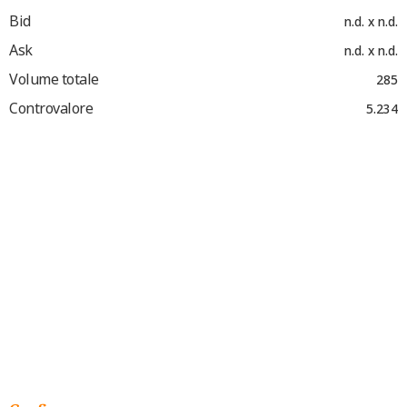
Bid
n.d. x n.d.
Ask
n.d. x n.d.
Volume totale
285
Controvalore
5.234