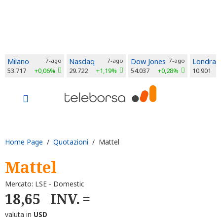
Milano
7-ago
Nasdaq
7-ago
Dow Jones
7-ago
Londra
53.717
+0,06%
29.722
+1,19%
54.037
+0,28%
10.901
Home Page
/
Quotazioni
/ Mattel
Mattel
Mercato: LSE - Domestic
18,65
INV.
valuta in
USD