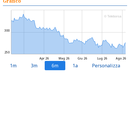
Grafico
© Teleborsa
300
250
Apr 26
Mag 26
Giu 26
Lug 26
Ago 26
1m
3m
6m
1a
Personalizza