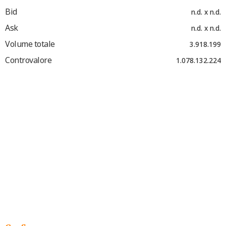
Bid
n.d. x n.d.
Ask
n.d. x n.d.
Volume totale
3.918.199
Controvalore
1.078.132.224