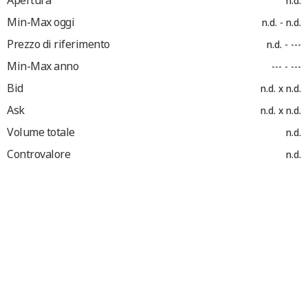
Apertura
n.d.
Min-Max oggi
n.d. - n.d.
Prezzo di riferimento
n.d. - ---
Min-Max anno
--- - ---
Bid
n.d. x n.d.
Ask
n.d. x n.d.
Volume totale
n.d.
Controvalore
n.d.