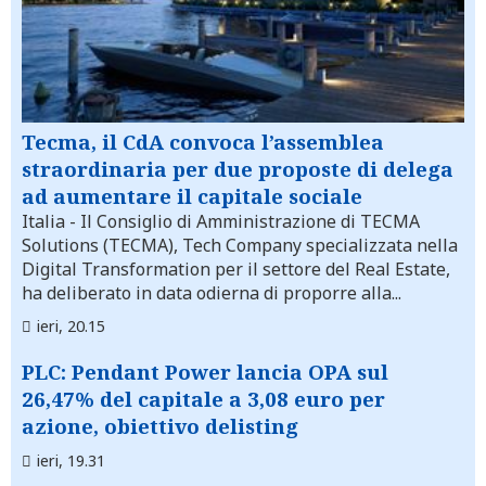
Tecma, il CdA convoca l’assemblea
straordinaria per due proposte di delega
ad aumentare il capitale sociale
Italia
- Il Consiglio di Amministrazione di TECMA
Solutions (TECMA), Tech Company specializzata nella
Digital Transformation per il settore del Real Estate,
ha deliberato in data odierna di proporre alla...
ieri, 20.15
PLC: Pendant Power lancia OPA sul
26,47% del capitale a 3,08 euro per
azione, obiettivo delisting
ieri, 19.31