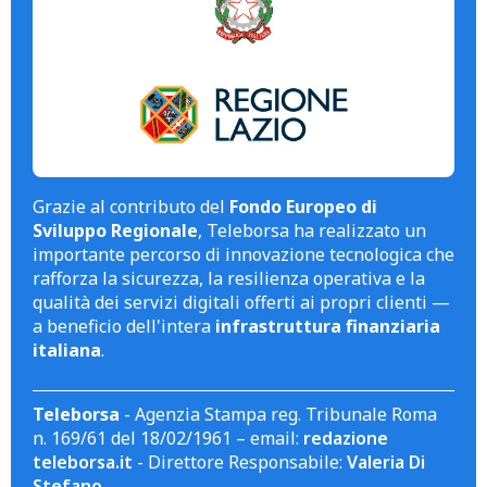
Grazie al contributo del
Fondo Europeo di
Sviluppo Regionale
, Teleborsa ha realizzato un
importante percorso di innovazione tecnologica che
rafforza la sicurezza, la resilienza operativa e la
qualità dei servizi digitali offerti ai propri clienti —
a beneficio dell'intera
infrastruttura finanziaria
italiana
.
Teleborsa
- Agenzia Stampa reg. Tribunale Roma
n. 169/61 del 18/02/1961 – email:
redazione
teleborsa.it
- Direttore Responsabile:
Valeria Di
Stefano