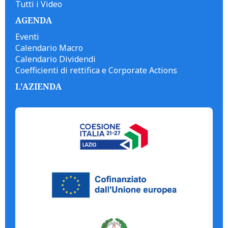
Tutti i Video
AGENDA
Eventi
Calendario Macro
Calendario Dividendi
Coefficienti di rettifica e Corporate Actions
L'AZIENDA