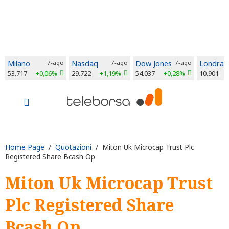
Milano
7-ago
Nasdaq
7-ago
Dow Jones
7-ago
Londra
53.717
+0,06%
29.722
+1,19%
54.037
+0,28%
10.901
Home Page
/
Quotazioni
/ Miton Uk Microcap Trust Plc
Registered Share Bcash Op
Miton Uk Microcap Trust
Plc Registered Share
Bcash Op