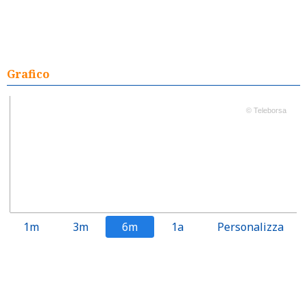
Grafico
© Teleborsa
1m
3m
6m
1a
Personalizza