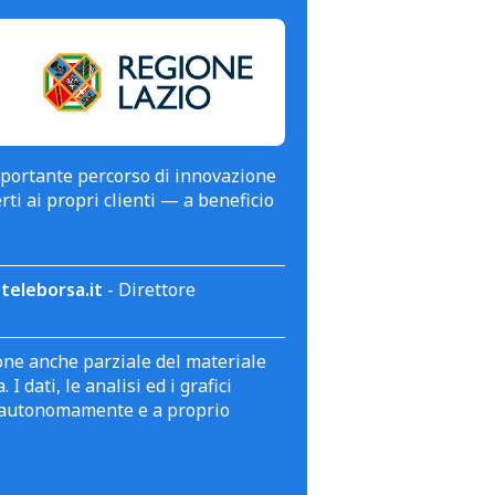
mportante percorso di innovazione
erti ai propri clienti — a beneficio
teleborsa.it
- Direttore
zione anche parziale del materiale
 dati, le analisi ed i grafici
te autonomamente e a proprio