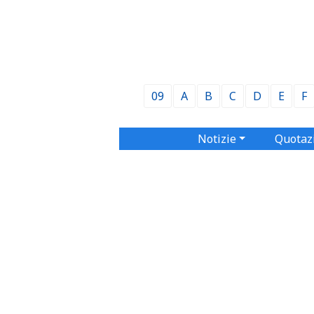
09
A
B
C
D
E
F
Notizie
Quotaz