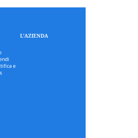
L'AZIENDA
o
endi
tifica e
s