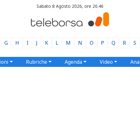
Sabato 8 Agosto 2026, ore 20.46
G
H
I
J
K
L
M
N
O
P
Q
R
S
ioni
Rubriche
Agenda
Video
Anal