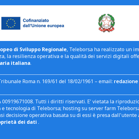
opeo di Sviluppo Regionale
, Teleborsa ha realizzato un i
a, la resilienza operativa e la qualità dei servizi digitali off
aria italiana
.
Tribunale Roma n. 169/61 del 18/02/1961 – email:
redazione 
 00919671008. Tutti i diritti riservati. E' vietata la riprodu
e tecnologia di Teleborsa; hosting su server farm Teleborsa. I
asi decisione operativa basata su di essi è presa dall'uten
oprietà dei dati
.