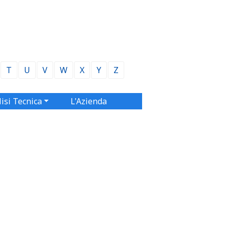
T
U
V
W
X
Y
Z
isi Tecnica
L'Azienda