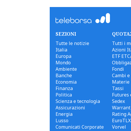
SEZIONI
QUOTA
Tutte le notizie
Tutti i m
Italia
Azioni It
Europa
ETF ETC
Mondo
Obbligaz
Ambiente
Fondi
Banche
Cambi e 
Economia
Materie
Finanza
Tassi
Politica
Futures 
Scienza e tecnologia
Sedex
Assicurazioni
Warrant
Energia
Rating A
Lusso
EuroTLX
Comunicati Corporate
Vorvel