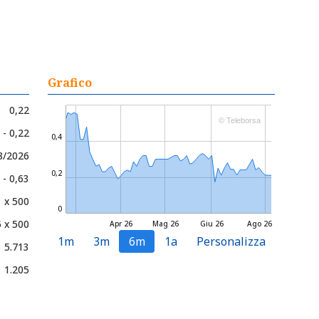
Grafico
0,22
© Teleborsa
 - 0,22
0,4
08/2026
0,2
 - 0,63
1 x 500
0
5 x 500
Apr 26
Mag 26
Giu 26
Ago 26
1m
3m
6m
1a
Personalizza
5.713
1.205