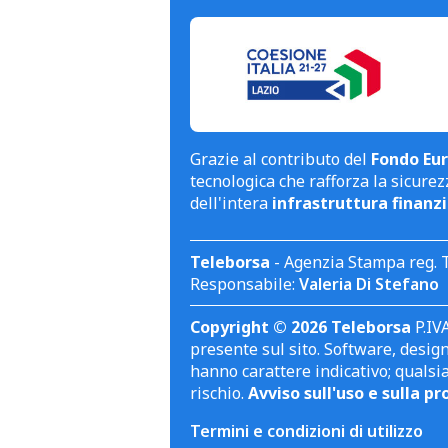
Grazie al contributo del
Fondo Eur
tecnologica che rafforza la sicurezz
dell'intera
infrastruttura finanzi
Teleborsa
- Agenzia Stampa reg. 
Responsabile:
Valeria Di Stefano
Copyright © 2026 Teleborsa
P.IVA
presente sul sito. Software, design 
hanno carattere indicativo; qualsi
rischio.
Avviso sull'uso e sulla pr
Termini e condizioni di utilizzo