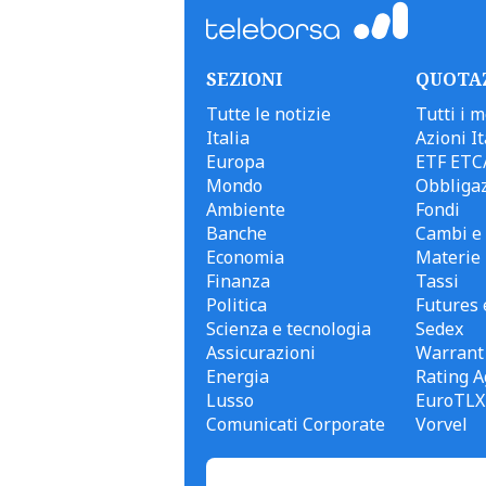
SEZIONI
QUOTA
Tutte le notizie
Tutti i m
Italia
Azioni It
Europa
ETF ETC
Mondo
Obbligaz
Ambiente
Fondi
Banche
Cambi e 
Economia
Materie
Finanza
Tassi
Politica
Futures 
Scienza e tecnologia
Sedex
Assicurazioni
Warrant
Energia
Rating A
Lusso
EuroTLX
Comunicati Corporate
Vorvel