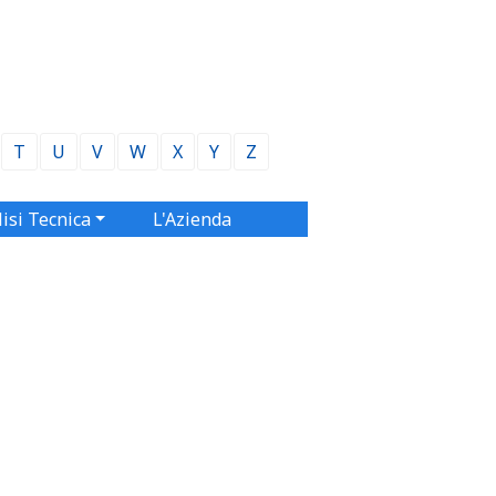
T
U
V
W
X
Y
Z
isi Tecnica
L'Azienda