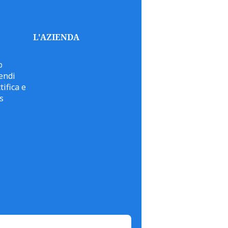
L'AZIENDA
o
endi
tifica e
s