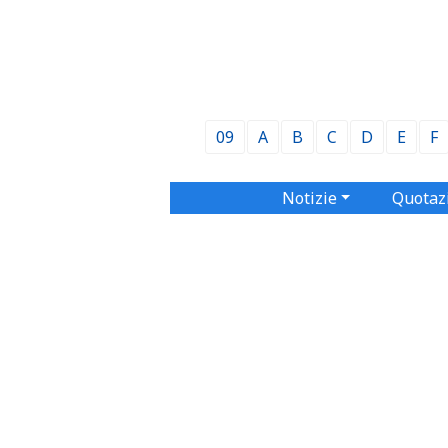
09
A
B
C
D
E
F
Notizie
Quotaz