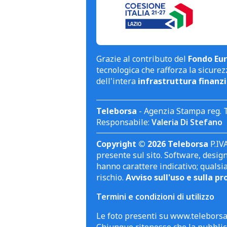
Grazie al contributo del
Fondo Eur
tecnologica che rafforza la sicurezz
dell'intera
infrastruttura finanzi
Teleborsa
- Agenzia Stampa reg. 
Responsabile:
Valeria Di Stefano
Copyright © 2026 Teleborsa
P.IVA
presente sul sito. Software, design 
hanno carattere indicativo; qualsi
rischio.
Avviso sull'uso e sulla pr
Termini e condizioni di utilizzo
Le foto presenti su www.teleborsa.