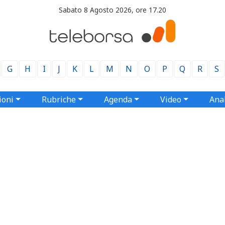
Sabato 8 Agosto 2026, ore 17.20
G
H
I
J
K
L
M
N
O
P
Q
R
S
ioni
Rubriche
Agenda
Video
Anal