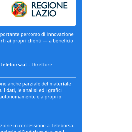
mportante percorso di innovazione
erti ai propri clienti — a beneficio
teleborsa.it
- Direttore
zione anche parziale del materiale
 dati, le analisi ed i grafici
te autonomamente e a proprio
azione in concessione a Teleborsa.