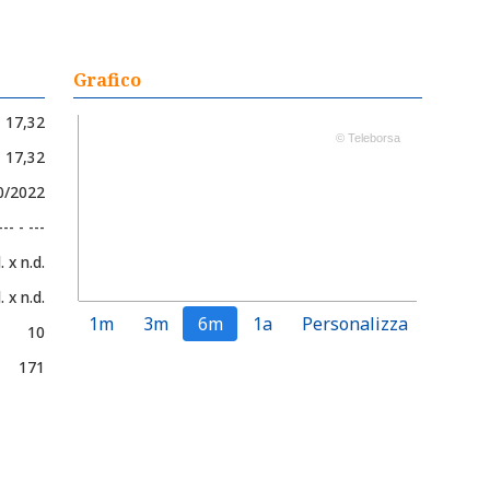
Grafico
17,32
© Teleborsa
- 17,32
0/2022
--- - ---
. x n.d.
. x n.d.
1m
3m
6m
1a
Personalizza
10
171