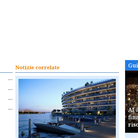
Gu
Notizie correlate
---
---
---
---
AI 
fin
ris