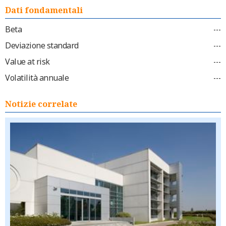
Dati fondamentali
Beta
---
Deviazione standard
---
Value at risk
---
Volatilità annuale
---
Notizie correlate