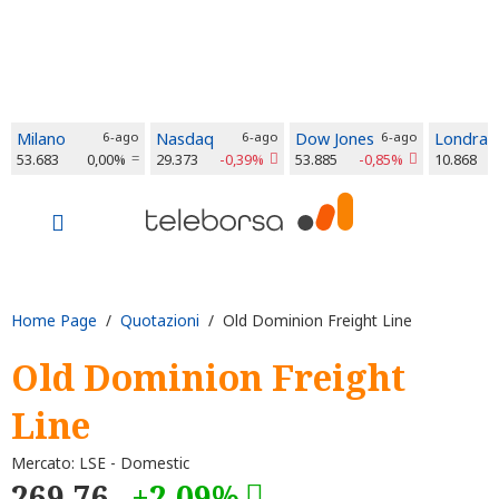
Milano
6-ago
Nasdaq
6-ago
Dow Jones
6-ago
Londra
53.683
0,00%
29.373
-0,39%
53.885
-0,85%
10.868
Home Page
/
Quotazioni
/ Old Dominion Freight Line
Old Dominion Freight
Line
Mercato: LSE - Domestic
269,76
+2,09%