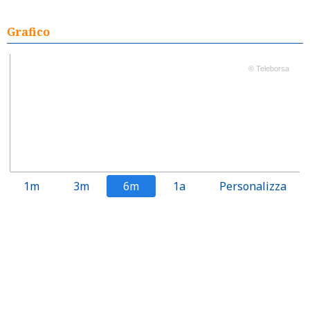
Grafico
© Teleborsa
1m
3m
6m
1a
Personalizza