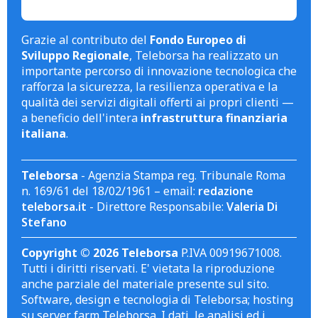
Grazie al contributo del
Fondo Europeo di
Sviluppo Regionale
, Teleborsa ha realizzato un
importante percorso di innovazione tecnologica che
rafforza la sicurezza, la resilienza operativa e la
qualità dei servizi digitali offerti ai propri clienti —
a beneficio dell'intera
infrastruttura finanziaria
italiana
.
Teleborsa
- Agenzia Stampa reg. Tribunale Roma
n. 169/61 del 18/02/1961 – email:
redazione
teleborsa.it
- Direttore Responsabile:
Valeria Di
Stefano
Copyright © 2026 Teleborsa
P.IVA 00919671008.
Tutti i diritti riservati. E' vietata la riproduzione
anche parziale del materiale presente sul sito.
Software, design e tecnologia di Teleborsa; hosting
su server farm Teleborsa. I dati, le analisi ed i