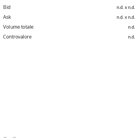
Bid
n.d. x n.d.
Ask
n.d. x n.d.
Volume totale
n.d.
Controvalore
n.d.