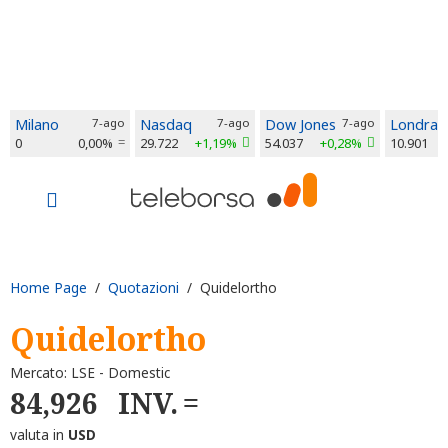
Milano
7-ago
Nasdaq
7-ago
Dow Jones
7-ago
Londra
0
0,00%
29.722
+1,19%
54.037
+0,28%
10.901
Home Page
/
Quotazioni
/ Quidelortho
Quidelortho
Mercato: LSE - Domestic
84,926
INV.
valuta in
USD