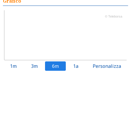
Grafico
© Teleborsa
1m
3m
6m
1a
Personalizza