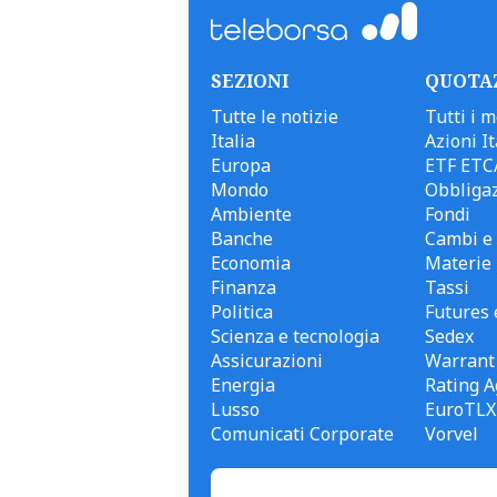
SEZIONI
QUOTA
Tutte le notizie
Tutti i m
Italia
Azioni It
Europa
ETF ETC
Mondo
Obbligaz
Ambiente
Fondi
Banche
Cambi e 
Economia
Materie
Finanza
Tassi
Politica
Futures 
Scienza e tecnologia
Sedex
Assicurazioni
Warrant
Energia
Rating A
Lusso
EuroTLX
Comunicati Corporate
Vorvel