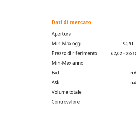
Dati di mercato
Apertura
Min-Max oggi
34,51 
Prezzo di riferimento
62,02 - 28/1
Min-Max anno
Bid
n.d
Ask
n.d
Volume totale
Controvalore