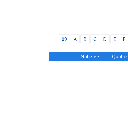
09
A
B
C
D
E
F
Notizie
Quotaz