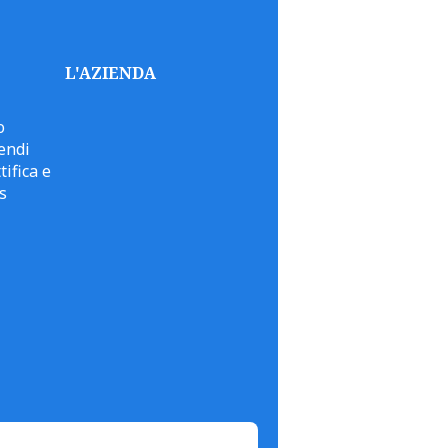
L'AZIENDA
o
endi
tifica e
s