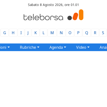
Sabato 8 Agosto 2026, ore 01.01
G
H
I
J
K
L
M
N
O
P
Q
R
S
ioni
Rubriche
Agenda
Video
Anal