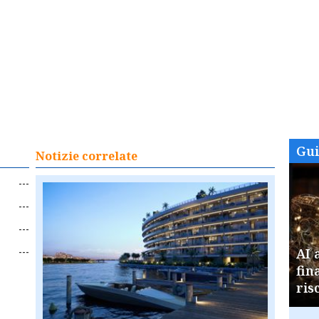
Gu
Notizie correlate
---
---
---
---
AI 
fin
ris