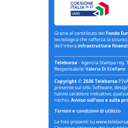
Grazie al contributo del
Fondo Eur
tecnologica che rafforza la sicurezz
dell'intera
infrastruttura finanzi
Teleborsa
- Agenzia Stampa reg. 
Responsabile:
Valeria Di Stefano
Copyright © 2026 Teleborsa
P.IVA
presente sul sito. Software, design 
hanno carattere indicativo; qualsi
rischio.
Avviso sull'uso e sulla pr
Termini e condizioni di utilizzo
Le foto presenti su www.teleborsa.