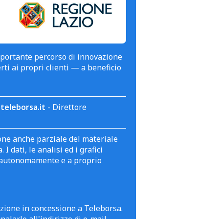
mportante percorso di innovazione
erti ai propri clienti — a beneficio
teleborsa.it
- Direttore
zione anche parziale del materiale
 dati, le analisi ed i grafici
te autonomamente e a proprio
azione in concessione a Teleborsa.