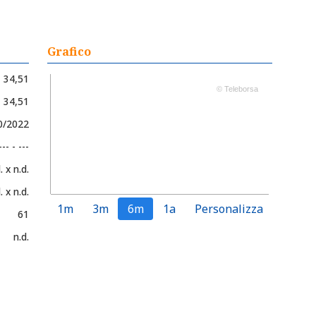
Grafico
34,51
© Teleborsa
- 34,51
0/2022
--- - ---
. x n.d.
. x n.d.
1m
3m
6m
1a
Personalizza
61
n.d.