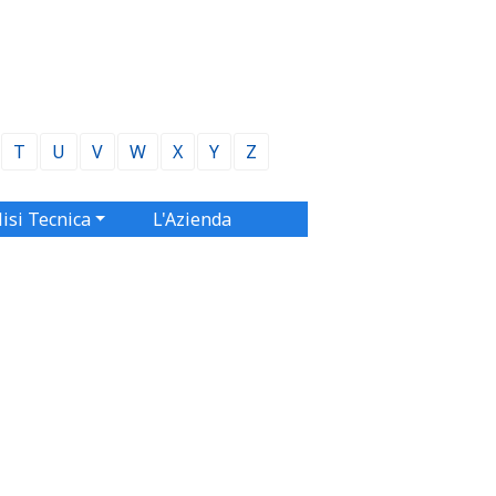
T
U
V
W
X
Y
Z
isi Tecnica
L'Azienda