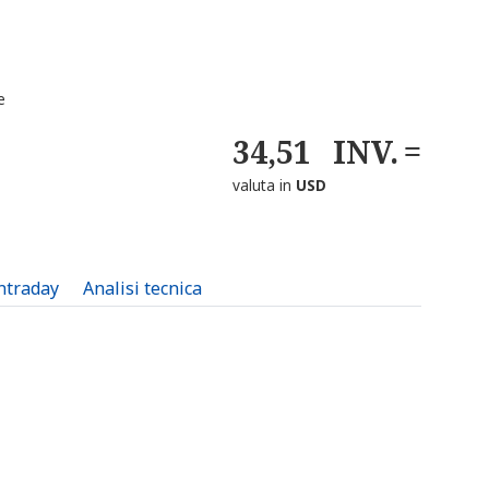
e
34,51
INV.
valuta in
USD
intraday
Analisi tecnica