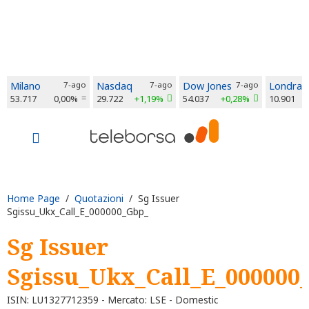
Milano
7-ago
Nasdaq
7-ago
Dow Jones
7-ago
Londra
53.717
0,00%
29.722
+1,19%
54.037
+0,28%
10.901
Home Page
/
Quotazioni
/ Sg Issuer
Sgissu_Ukx_Call_E_000000_Gbp_
Sg Issuer
Sgissu_Ukx_Call_E_000000
ISIN: LU1327712359 - Mercato: LSE - Domestic