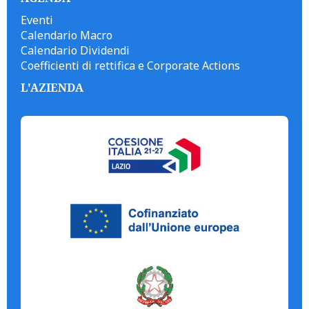
Eventi
Calendario Macro
Calendario Dividendi
Coefficienti di rettifica e Corporate Actions
L'AZIENDA