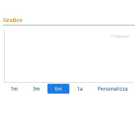
Grafico
© Teleborsa
1m
3m
6m
1a
Personalizza