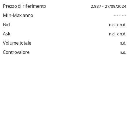
Prezzo di riferimento
2,987 - 27/09/2024
Min-Max anno
--- - ---
Bid
n.d. x n.d.
Ask
n.d. x n.d.
Volume totale
n.d.
Controvalore
n.d.