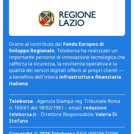
Grazie al contributo del
Fondo Europeo di
Sviluppo Regionale
, Teleborsa ha realizzato un
importante percorso di innovazione tecnologica che
rafforza la sicurezza, la resilienza operativa e la
qualità dei servizi digitali offerti ai propri clienti —
a beneficio dell'intera
infrastruttura finanziaria
italiana
.
Teleborsa
- Agenzia Stampa reg. Tribunale Roma
n. 169/61 del 18/02/1961 – email:
redazione
teleborsa.it
- Direttore Responsabile:
Valeria Di
Stefano
Copyright © 2026 Teleborsa
P.IVA 00919671008.