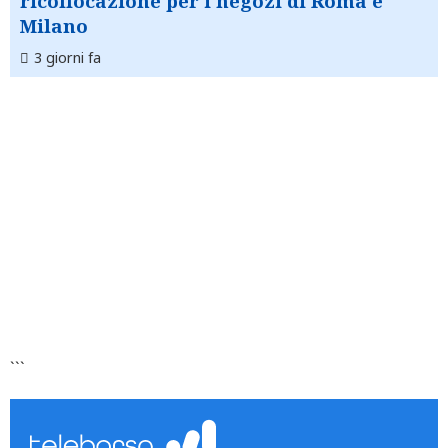
ricollocazione per i negozi di Roma e
Milano
3 giorni fa
```