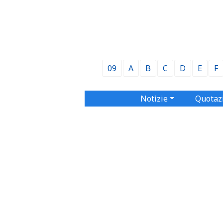
09
A
B
C
D
E
F
Notizie
Quotaz