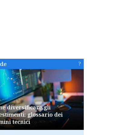
ide
e diversificare gli
estimenti: glossario dei
mini tecnici