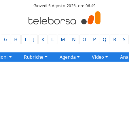
Giovedì 6 Agosto 2026, ore 06.49
G
H
I
J
K
L
M
N
O
P
Q
R
S
ioni
Rubriche
Agenda
Video
Anal