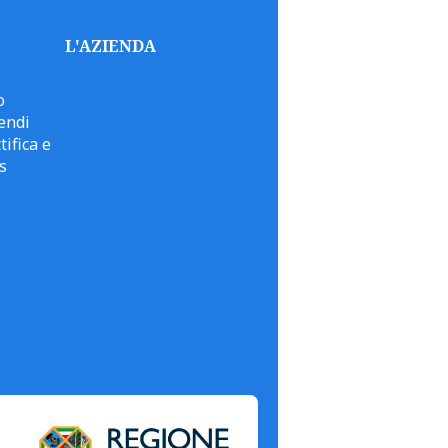
L'AZIENDA
o
endi
tifica e
s