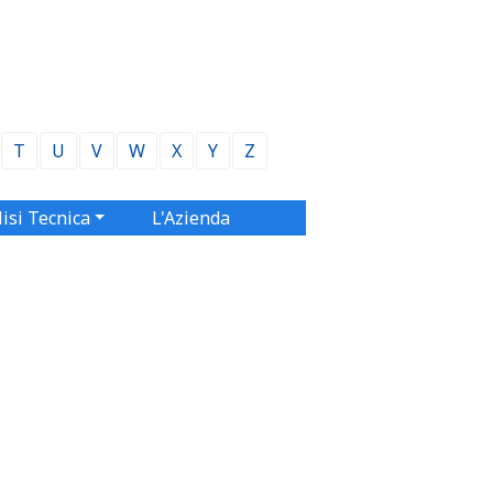
T
U
V
W
X
Y
Z
isi Tecnica
L'Azienda