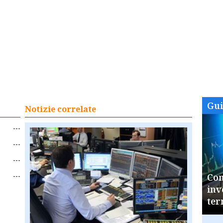
Gu
Notizie correlate
---
---
---
---
Com
inv
ter