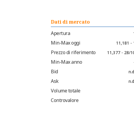
Dati di mercato
Apertura
Min-Max oggi
11,181 -
Prezzo di riferimento
11,377 - 28/1
Min-Max anno
Bid
n.d
Ask
n.d
Volume totale
Controvalore