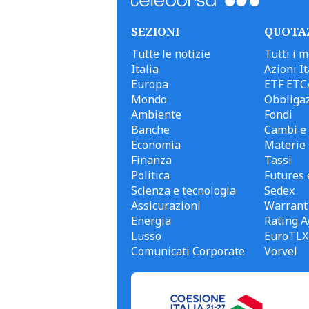
SEZIONI
QUOTA
Tutte le notizie
Tutti i m
Italia
Azioni It
Europa
ETF ETC
Mondo
Obbligaz
Ambiente
Fondi
Banche
Cambi e 
Economia
Materie
Finanza
Tassi
Politica
Futures 
Scienza e tecnologia
Sedex
Assicurazioni
Warrant
Energia
Rating A
Lusso
EuroTLX
Comunicati Corporate
Vorvel