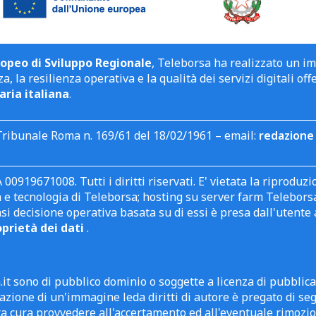
opeo di Sviluppo Regionale
, Teleborsa ha realizzato un i
a, la resilienza operativa e la qualità dei servizi digitali off
aria italiana
.
Tribunale Roma n. 169/61 del 18/02/1961 – email:
redazione 
 00919671008. Tutti i diritti riservati. E' vietata la riprodu
e tecnologia di Teleborsa; hosting su server farm Teleborsa. I
asi decisione operativa basata su di essi è presa dall'uten
oprietà dei dati
.
it sono di pubblico dominio o soggette a licenza di pubblic
zione di un'immagine leda diritti di autore è pregato di segn
ra cura provvedere all'accertamento ed all'eventuale rimozio