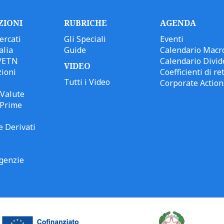
ZIONI
RUBRICHE
AGENDA
ercati
Gli Speciali
Eventi
alia
Guide
Calendario Macr
/ETN
Calendario Divid
VIDEO
ioni
Coefficienti di ret
Tutti i Video
Corporate Action
Valute
 Prime
e Derivati
genzie