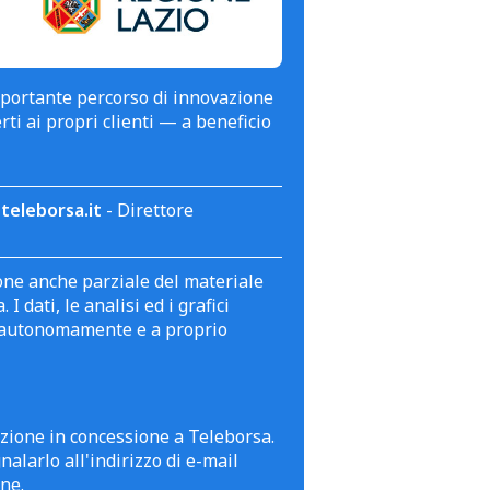
mportante percorso di innovazione
erti ai propri clienti — a beneficio
teleborsa.it
- Direttore
zione anche parziale del materiale
 dati, le analisi ed i grafici
te autonomamente e a proprio
azione in concessione a Teleborsa.
alarlo all'indirizzo di e-mail
ne.