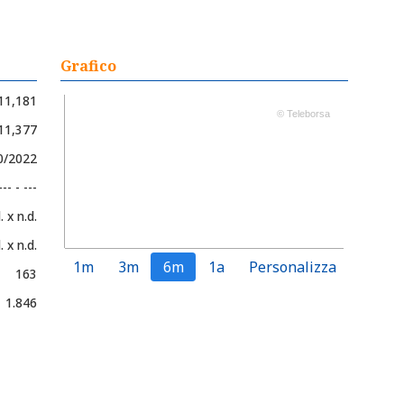
Grafico
11,181
© Teleborsa
 11,377
0/2022
--- - ---
. x n.d.
. x n.d.
1m
3m
6m
1a
Personalizza
163
1.846