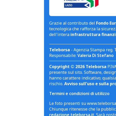
Grazie al contributo del
Fondo Eur
tecnologica che rafforza la sicurezz
dell'intera
infrastruttura finanzi
Teleborsa
- Agenzia Stampa reg. 
Responsabile:
Valeria Di Stefano
Copyright © 2026 Teleborsa
P.IVA
presente sul sito. Software, design 
hanno carattere indicativo; qualsi
rischio.
Avviso sull'uso e sulla pr
Termini e condizioni di utilizzo
Le foto presenti su www.teleborsa.
Chiunque ritenesse che la pubblica
redazione teleborsa.it
. Sarà nost