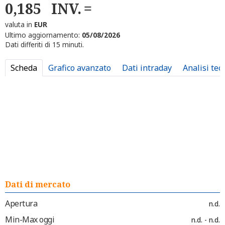
0,185
INV.
valuta in
EUR
Ultimo aggiornamento:
05/08/2026
Dati differiti di 15 minuti.
Scheda
Grafico avanzato
Dati intraday
Analisi tec
Dati di mercato
Apertura
n.d.
Min-Max oggi
n.d. - n.d.