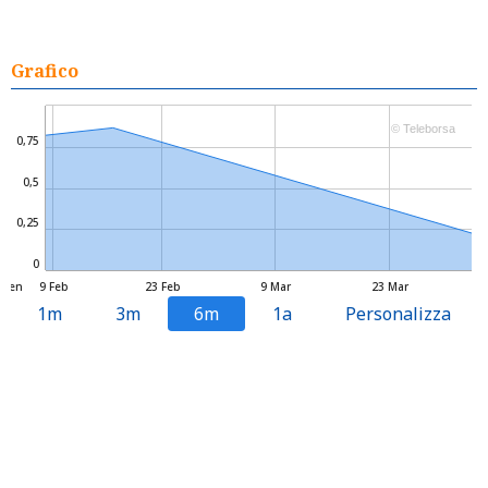
Grafico
© Teleborsa
0,75
0,5
0,25
0
 Gen
9 Feb
23 Feb
9 Mar
23 Mar
1m
3m
6m
1a
Personalizza