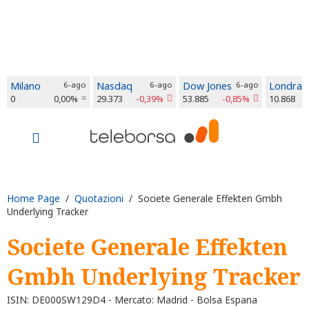
Milano
6-ago
Nasdaq
6-ago
Dow Jones
6-ago
Londra
0
0,00%
29.373
-0,39%
53.885
-0,85%
10.868
Home Page
/
Quotazioni
/ Societe Generale Effekten Gmbh
Underlying Tracker
Societe Generale Effekten
Gmbh Underlying Tracker
ISIN: DE000SW129D4 - Mercato: Madrid - Bolsa Espana