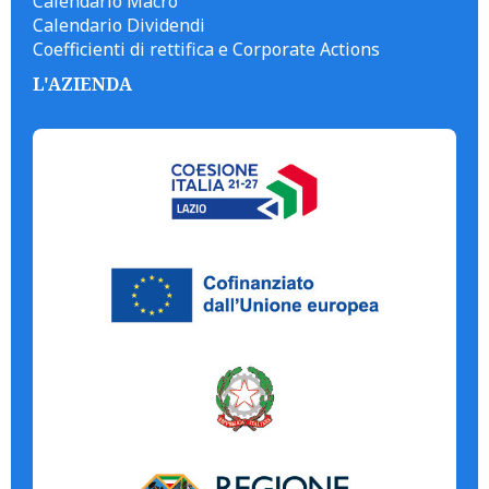
Calendario Macro
Calendario Dividendi
Coefficienti di rettifica e Corporate Actions
L'AZIENDA