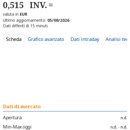
0,515
INV.
valuta in
EUR
Ultimo aggiornamento:
05/08/2026
Dati differiti di 15 minuti.
Scheda
Grafico avanzato
Dati intraday
Analisi tec
Dati di mercato
Apertura
n.d.
Min-Max oggi
n.d. - n.d.