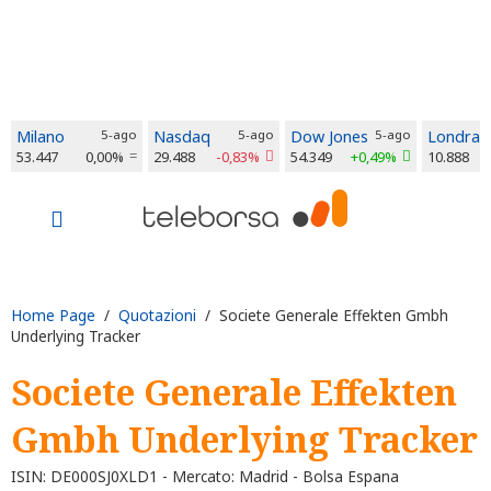
Milano
5-ago
Nasdaq
5-ago
Dow Jones
5-ago
Londra
53.447
0,00%
29.488
-0,83%
54.349
+0,49%
10.888
Home Page
/
Quotazioni
/ Societe Generale Effekten Gmbh
Underlying Tracker
Societe Generale Effekten
Gmbh Underlying Tracker
ISIN: DE000SJ0XLD1 - Mercato: Madrid - Bolsa Espana