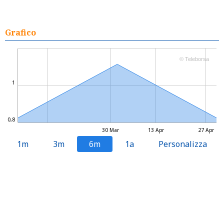
Grafico
© Teleborsa
1
0,8
30 Mar
13 Apr
27 Apr
1m
3m
6m
1a
Personalizza