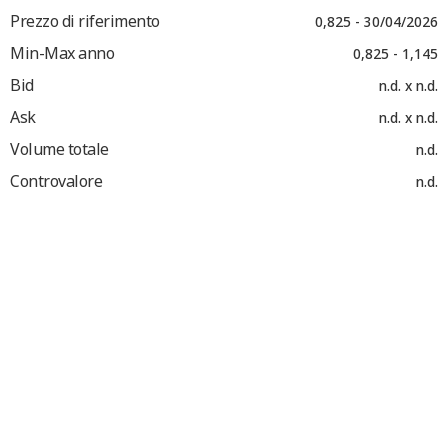
Prezzo di riferimento
0,825 - 30/04/2026
Min-Max anno
0,825 - 1,145
Bid
n.d. x n.d.
Ask
n.d. x n.d.
Volume totale
n.d.
Controvalore
n.d.