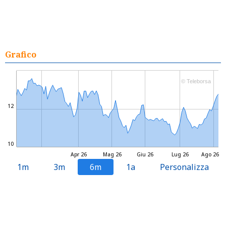
Grafico
© Teleborsa
12
10
Apr 26
Mag 26
Giu 26
Lug 26
Ago 26
1m
3m
6m
1a
Personalizza