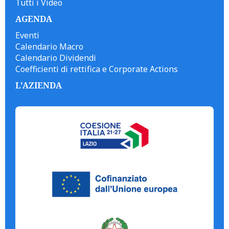
Tutti i Video
AGENDA
Eventi
Calendario Macro
Calendario Dividendi
Coefficienti di rettifica e Corporate Actions
L'AZIENDA