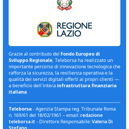
Grazie al contributo del
Fondo Europeo di
Sviluppo Regionale
, Teleborsa ha realizzato un
importante percorso di innovazione tecnologica che
rafforza la sicurezza, la resilienza operativa e la
qualità dei servizi digitali offerti ai propri clienti —
a beneficio dell'intera
infrastruttura finanziaria
italiana
.
Teleborsa
- Agenzia Stampa reg. Tribunale Roma
n. 169/61 del 18/02/1961 – email:
redazione
teleborsa.it
- Direttore Responsabile:
Valeria Di
Stefano