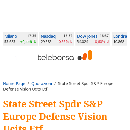
Milano
17:35
Nasdaq
18:37
Dow Jones
18:37
Londra
53.683
+0,44%
29.383
-0,35%
54.024
-0,60%
10.868
Home Page
/
Quotazioni
/ State Street Spdr S&P Europe
Defense Vision Ucits Etf
State Street Spdr S&P
Europe Defense Vision
Ucits Etf