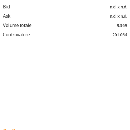
Bid
n.d. x n.d.
Ask
n.d. x n.d.
Volume totale
9.369
Controvalore
201.064