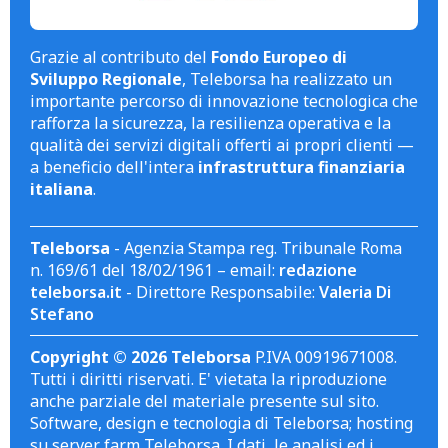
Grazie al contributo del
Fondo Europeo di
Sviluppo Regionale
, Teleborsa ha realizzato un
importante percorso di innovazione tecnologica che
rafforza la sicurezza, la resilienza operativa e la
qualità dei servizi digitali offerti ai propri clienti —
a beneficio dell'intera
infrastruttura finanziaria
italiana
.
Teleborsa
- Agenzia Stampa reg. Tribunale Roma
n. 169/61 del 18/02/1961 – email:
redazione
teleborsa.it
- Direttore Responsabile:
Valeria Di
Stefano
Copyright © 2026 Teleborsa
P.IVA 00919671008.
Tutti i diritti riservati. E' vietata la riproduzione
anche parziale del materiale presente sul sito.
Software, design e tecnologia di Teleborsa; hosting
su server farm Teleborsa. I dati, le analisi ed i