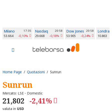
Milano
17:35
Nasdaq
20:58
Dow Jones
20:58
Londra
53.664
-0,10%
29.668
-0,18%
53.905
-0,24%
10.863
Home Page
/
Quotazioni
/ Sunrun
Sunrun
Mercato: LSE - Domestic
21,802
-2,41%
valuta in
USD