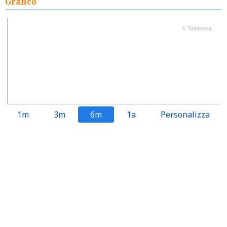
Grafico
© Teleborsa
1m
3m
6m
1a
Personalizza