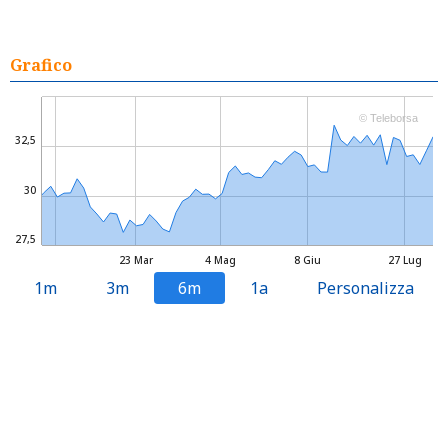
Grafico
© Teleborsa
32,5
30
27,5
23 Mar
4 Mag
8 Giu
27 Lug
1m
3m
6m
1a
Personalizza