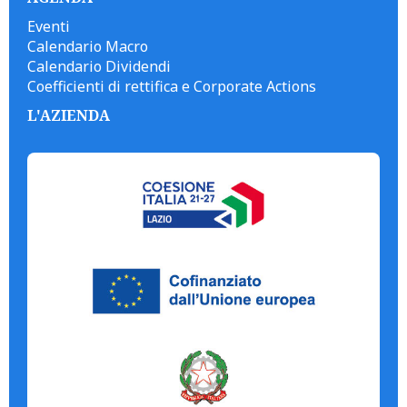
Eventi
Calendario Macro
Calendario Dividendi
Coefficienti di rettifica e Corporate Actions
L'AZIENDA