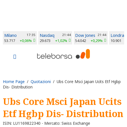
Milano
17:35
Nasdaq
21:44
Dow Jones
21:44
Londra
53.717
+0,06%
29.673
+1,02%
54.042
+0,29%
10.901
Home Page
/
Quotazioni
/ Ubs Core Msci Japan Ucits Etf Hgbp
Dis- Distribution
Ubs Core Msci Japan Ucits
Etf Hgbp Dis- Distribution
ISIN: LU1169822340 - Mercato: Swiss Exchange