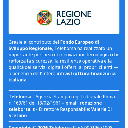
Grazie al contributo del
Fondo Europeo di
Sviluppo Regionale
, Teleborsa ha realizzato un
importante percorso di innovazione tecnologica che
rafforza la sicurezza, la resilienza operativa e la
qualità dei servizi digitali offerti ai propri clienti —
a beneficio dell'intera
infrastruttura finanziaria
italiana
.
Teleborsa
- Agenzia Stampa reg. Tribunale Roma
n. 169/61 del 18/02/1961 – email:
redazione
teleborsa.it
- Direttore Responsabile:
Valeria Di
Stefano
Copyright © 2026 Teleborsa
P.IVA 00919671008.