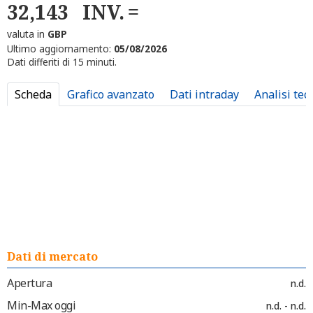
32,143
INV.
valuta in
GBP
Ultimo aggiornamento:
05/08/2026
Dati differiti di 15 minuti.
Scheda
Grafico avanzato
Dati intraday
Analisi tec
Dati di mercato
Apertura
n.d.
Min-Max oggi
n.d. - n.d.