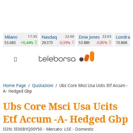
Milano
17:35
Nasdaq
22:00
Dow Jones
22:03
Londra
53.683
+0,44%
29.373
-0,39%
53.885
-0,85%
10.868
Home Page
/
Quotazioni
/ Ubs Core Msci Usa Ucits Etf Accum -
A- Hedged Gbp
Ubs Core Msci Usa Ucits
Etf Accum -A- Hedged Gbp
ISIN: IE00BYQ00Y50 - Mercato: LSE - Domestic