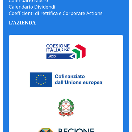
Calendario Macro
Calendario Dividendi
Coefficienti di rettifica e Corporate Actions
L'AZIENDA