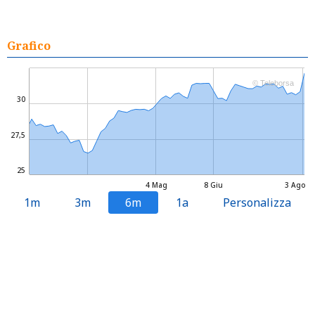
Grafico
© Teleborsa
30
27,5
25
4 Mag
8 Giu
3 Ago
1m
3m
6m
1a
Personalizza