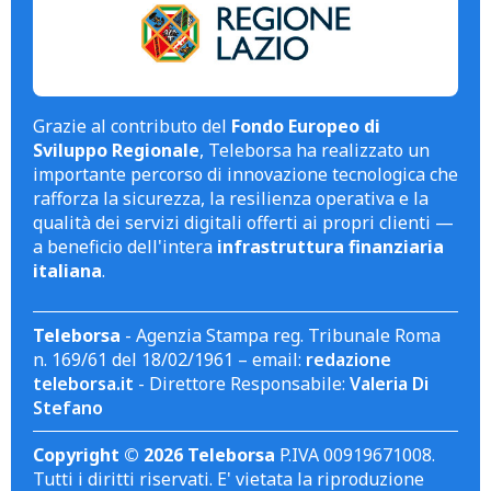
Grazie al contributo del
Fondo Europeo di
Sviluppo Regionale
, Teleborsa ha realizzato un
importante percorso di innovazione tecnologica che
rafforza la sicurezza, la resilienza operativa e la
qualità dei servizi digitali offerti ai propri clienti —
a beneficio dell'intera
infrastruttura finanziaria
italiana
.
Teleborsa
- Agenzia Stampa reg. Tribunale Roma
n. 169/61 del 18/02/1961 – email:
redazione
teleborsa.it
- Direttore Responsabile:
Valeria Di
Stefano
Copyright © 2026 Teleborsa
P.IVA 00919671008.
Tutti i diritti riservati. E' vietata la riproduzione