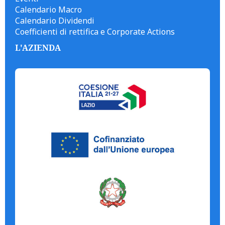
Calendario Macro
Calendario Dividendi
Coefficienti di rettifica e Corporate Actions
L'AZIENDA