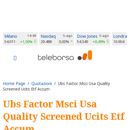
Milano
14:49
Nasdaq
5-ago
Dow Jones
5-ago
Londra
54.011
+1,06%
29.488
0,00%
54.349
+0,49%
10.904
Home Page
/
Quotazioni
/ Ubs Factor Msci Usa Quality
Screened Ucits Etf Accum
Ubs Factor Msci Usa
Quality Screened Ucits Etf
Accum