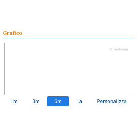
Grafico
© Teleborsa
1m
3m
6m
1a
Personalizza