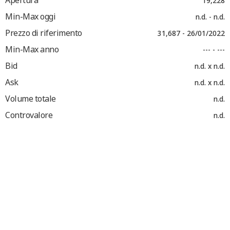
Apertura
19,228
Min-Max oggi
n.d. - n.d.
Prezzo di riferimento
31,687 - 26/01/2022
Min-Max anno
--- - ---
Bid
n.d. x n.d.
Ask
n.d. x n.d.
Volume totale
n.d.
Controvalore
n.d.