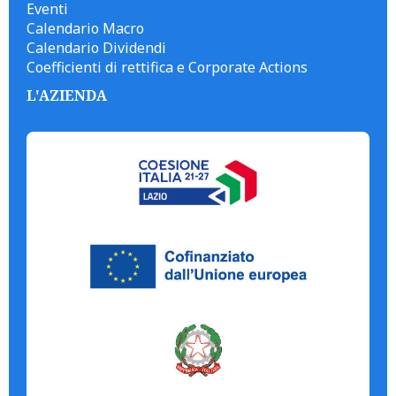
Eventi
Calendario Macro
Calendario Dividendi
Coefficienti di rettifica e Corporate Actions
L'AZIENDA