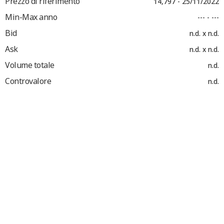
Prezzo di riferimento
14,797 - 25/11/2022
Min-Max anno
--- - ---
Bid
n.d. x n.d.
Ask
n.d. x n.d.
Volume totale
n.d.
Controvalore
n.d.