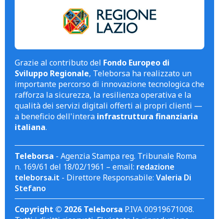
Grazie al contributo del
Fondo Europeo di
Sviluppo Regionale
, Teleborsa ha realizzato un
importante percorso di innovazione tecnologica che
rafforza la sicurezza, la resilienza operativa e la
qualità dei servizi digitali offerti ai propri clienti —
a beneficio dell'intera
infrastruttura finanziaria
italiana
.
Teleborsa
- Agenzia Stampa reg. Tribunale Roma
n. 169/61 del 18/02/1961 – email:
redazione
teleborsa.it
- Direttore Responsabile:
Valeria Di
Stefano
Copyright © 2026 Teleborsa
P.IVA 00919671008.