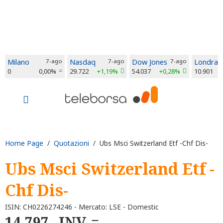
Milano
7-ago
Nasdaq
7-ago
Dow Jones
7-ago
Londra
0
0,00%
29.722
+1,19%
54.037
+0,28%
10.901
Home Page
/
Quotazioni
/ Ubs Msci Switzerland Etf -Chf Dis-
Ubs Msci Switzerland Etf -
Chf Dis-
ISIN: CH0226274246 - Mercato: LSE - Domestic
14,797
INV.