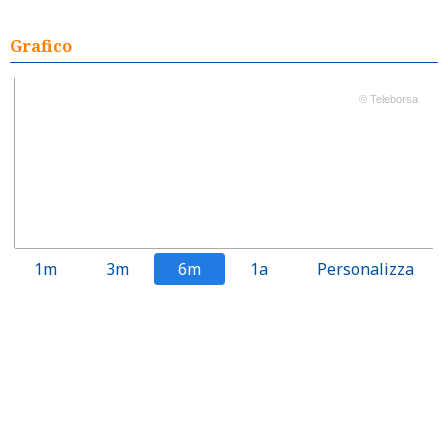
Grafico
© Teleborsa
1m
3m
6m
1a
Personalizza