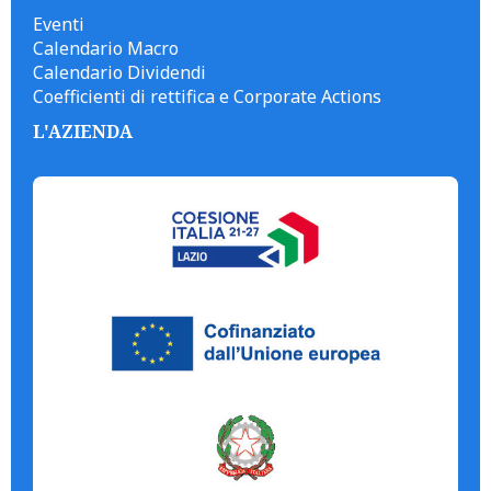
Eventi
Calendario Macro
Calendario Dividendi
Coefficienti di rettifica e Corporate Actions
L'AZIENDA