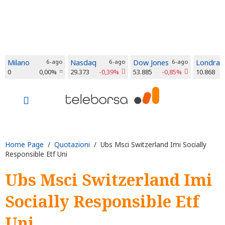
Milano
6-ago
Nasdaq
6-ago
Dow Jones
6-ago
Londra
0
0,00%
29.373
-0,39%
53.885
-0,85%
10.868
Home Page
/
Quotazioni
/ Ubs Msci Switzerland Imi Socially
Responsible Etf Uni
Ubs Msci Switzerland Imi
Socially Responsible Etf
Uni