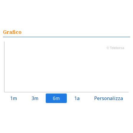
Grafico
© Teleborsa
1m
3m
6m
1a
Personalizza