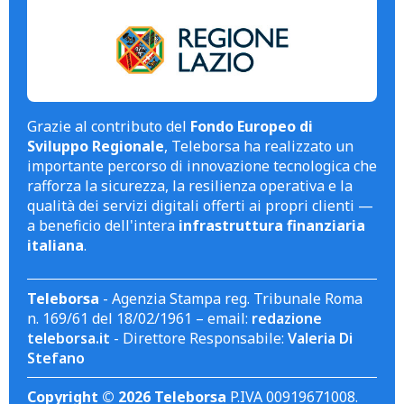
Grazie al contributo del
Fondo Europeo di
Sviluppo Regionale
, Teleborsa ha realizzato un
importante percorso di innovazione tecnologica che
rafforza la sicurezza, la resilienza operativa e la
qualità dei servizi digitali offerti ai propri clienti —
a beneficio dell'intera
infrastruttura finanziaria
italiana
.
Teleborsa
- Agenzia Stampa reg. Tribunale Roma
n. 169/61 del 18/02/1961 – email:
redazione
teleborsa.it
- Direttore Responsabile:
Valeria Di
Stefano
Copyright © 2026 Teleborsa
P.IVA 00919671008.