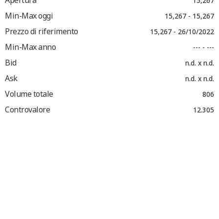
Apertura
15,267
Min-Max oggi
15,267 - 15,267
Prezzo di riferimento
15,267 - 26/10/2022
Min-Max anno
--- - ---
Bid
n.d. x n.d.
Ask
n.d. x n.d.
Volume totale
806
Controvalore
12.305