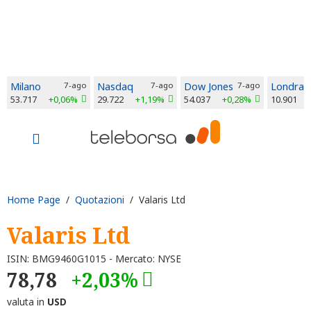
Milano
7-ago
Nasdaq
7-ago
Dow Jones
7-ago
Londra
53.717
+0,06%
29.722
+1,19%
54.037
+0,28%
10.901
Home Page
/
Quotazioni
/ Valaris Ltd
Valaris Ltd
ISIN: BMG9460G1015 - Mercato: NYSE
78,78
+2,03%
valuta in
USD