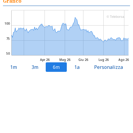
Grafico
© Teleborsa
100
75
50
Apr 26
Mag 26
Giu 26
Lug 26
Ago 26
1m
3m
6m
1a
Personalizza