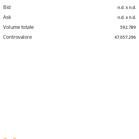
Bid
n.d. x n.d.
Ask
n.d. x n.d.
Volume totale
592.789
Controvalore
47.057.296