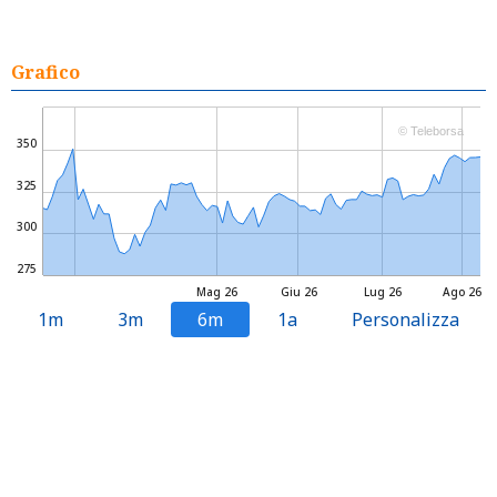
Grafico
© Teleborsa
350
325
300
275
Mag 26
Giu 26
Lug 26
Ago 26
1m
3m
6m
1a
Personalizza