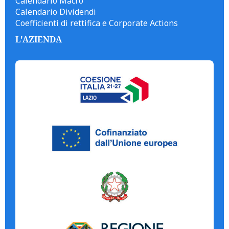
Calendario Macro
Calendario Dividendi
Coefficienti di rettifica e Corporate Actions
L'AZIENDA