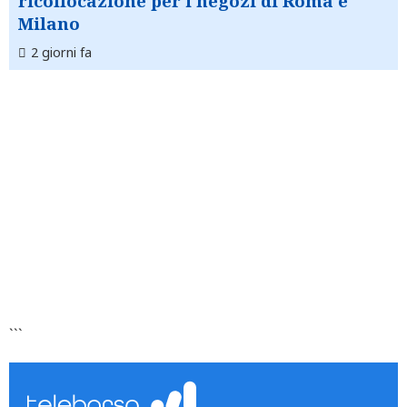
ricollocazione per i negozi di Roma e
Milano
2 giorni fa
```