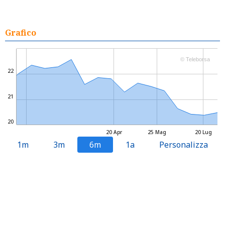
Grafico
© Teleborsa
22
21
20
20 Apr
25 Mag
20 Lug
1m
3m
6m
1a
Personalizza