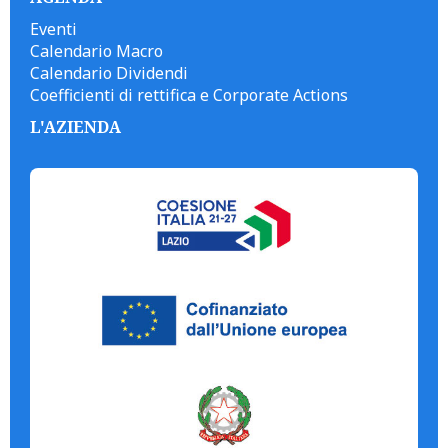
Eventi
Calendario Macro
Calendario Dividendi
Coefficienti di rettifica e Corporate Actions
L'AZIENDA