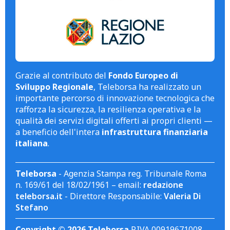
Grazie al contributo del
Fondo Europeo di
Sviluppo Regionale
, Teleborsa ha realizzato un
importante percorso di innovazione tecnologica che
rafforza la sicurezza, la resilienza operativa e la
qualità dei servizi digitali offerti ai propri clienti —
a beneficio dell'intera
infrastruttura finanziaria
italiana
.
Teleborsa
- Agenzia Stampa reg. Tribunale Roma
n. 169/61 del 18/02/1961 – email:
redazione
teleborsa.it
- Direttore Responsabile:
Valeria Di
Stefano
Copyright © 2026 Teleborsa
P.IVA 00919671008.