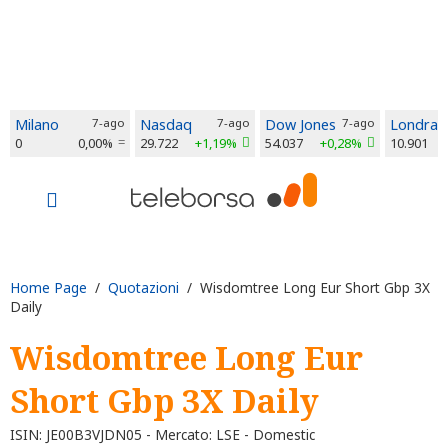
Milano
7-ago
Nasdaq
7-ago
Dow Jones
7-ago
Londra
0
0,00%
29.722
+1,19%
54.037
+0,28%
10.901
Home Page
/
Quotazioni
/ Wisdomtree Long Eur Short Gbp 3X
Daily
Wisdomtree Long Eur
Short Gbp 3X Daily
ISIN: JE00B3VJDN05 - Mercato: LSE - Domestic