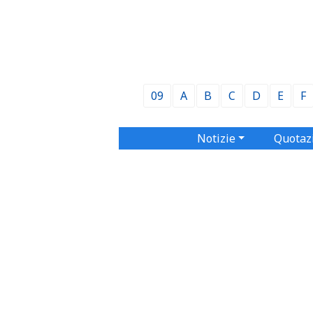
09
A
B
C
D
E
F
Notizie
Quotaz