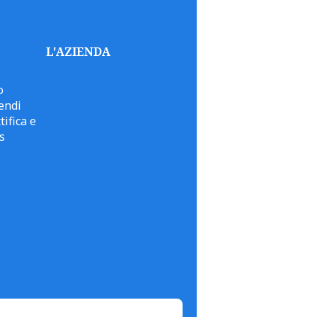
L'AZIENDA
o
endi
tifica e
s