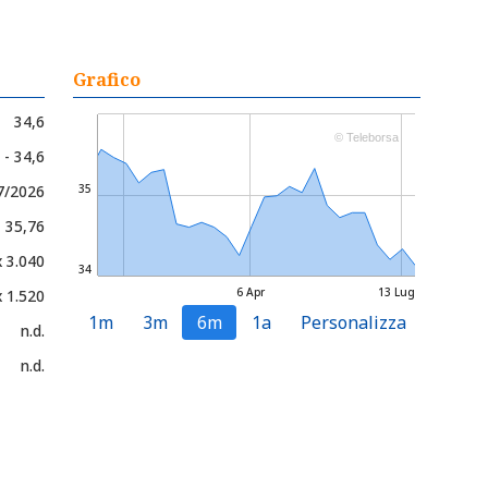
Grafico
34,6
© Teleborsa
 - 34,6
7/2026
35
- 35,76
x 3.040
34
6 Apr
13 Lug
x 1.520
1m
3m
6m
1a
Personalizza
n.d.
n.d.