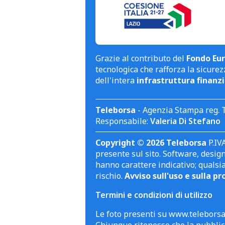
Grazie al contributo del
Fondo Eur
tecnologica che rafforza la sicurezz
dell'intera
infrastruttura finanzi
Teleborsa
- Agenzia Stampa reg. 
Responsabile:
Valeria Di Stefano
Copyright © 2026 Teleborsa
P.IVA
presente sul sito. Software, design 
hanno carattere indicativo; qualsi
rischio.
Avviso sull'uso e sulla pr
Termini e condizioni di utilizzo
Le foto presenti su www.teleborsa.