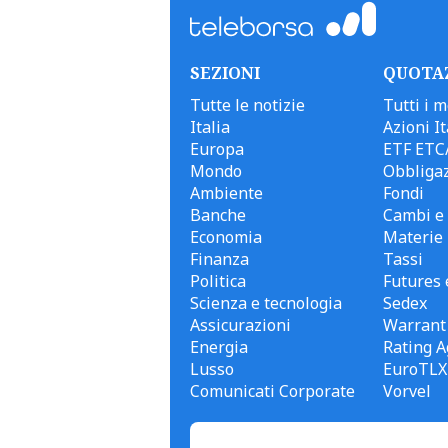
SEZIONI
QUOTA
Tutte le notizie
Tutti i m
Italia
Azioni It
Europa
ETF ETC
Mondo
Obbligaz
Ambiente
Fondi
Banche
Cambi e 
Economia
Materie
Finanza
Tassi
Politica
Futures 
Scienza e tecnologia
Sedex
Assicurazioni
Warrant
Energia
Rating A
Lusso
EuroTLX
Comunicati Corporate
Vorvel