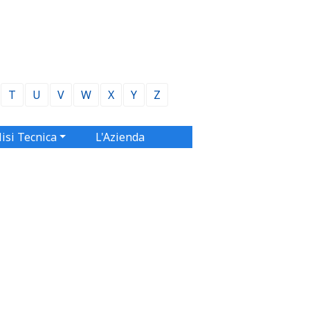
T
U
V
W
X
Y
Z
isi Tecnica
L'Azienda