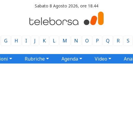
Sabato 8 Agosto 2026, ore 18.44
G
H
I
J
K
L
M
N
O
P
Q
R
S
ioni
Rubriche
Agenda
Video
Anal