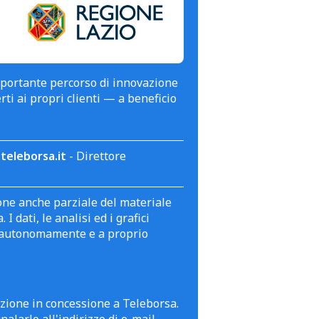
mportante percorso di innovazione
erti ai propri clienti — a beneficio
teleborsa.it
- Direttore
zione anche parziale del materiale
 dati, le analisi ed i grafici
te autonomamente e a proprio
azione in concessione a Teleborsa.