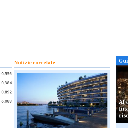
Gu
Notizie correlate
-0,556
0,384
0,892
6,088
AI 
fin
ris