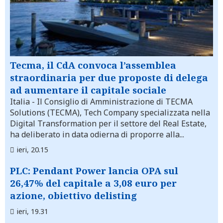
Tecma, il CdA convoca l’assemblea
straordinaria per due proposte di delega
ad aumentare il capitale sociale
Italia
- Il Consiglio di Amministrazione di TECMA
Solutions (TECMA), Tech Company specializzata nella
Digital Transformation per il settore del Real Estate,
ha deliberato in data odierna di proporre alla...
ieri, 20.15
PLC: Pendant Power lancia OPA sul
26,47% del capitale a 3,08 euro per
azione, obiettivo delisting
ieri, 19.31