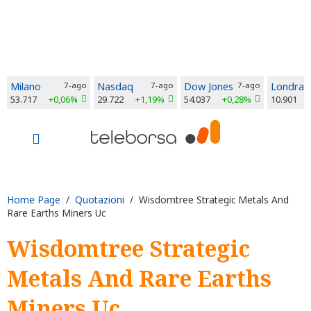
Milano
7-ago
Nasdaq
7-ago
Dow Jones
7-ago
Londra
53.717
+0,06%
29.722
+1,19%
54.037
+0,28%
10.901
Home Page
/
Quotazioni
/ Wisdomtree Strategic Metals And
Rare Earths Miners Uc
Wisdomtree Strategic
Metals And Rare Earths
Miners Uc