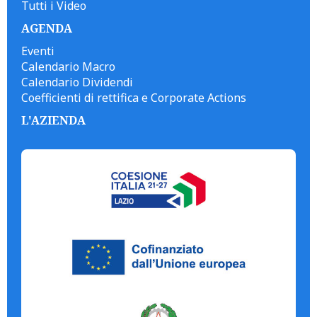
Tutti i Video
AGENDA
Eventi
Calendario Macro
Calendario Dividendi
Coefficienti di rettifica e Corporate Actions
L'AZIENDA