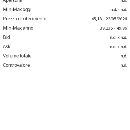
Apertura
n.d.
Min-Max oggi
n.d. - n.d.
Prezzo di riferimento
45,18 - 22/05/2026
Min-Max anno
39,235 - 49,96
Bid
n.d. x n.d.
Ask
n.d. x n.d.
Volume totale
n.d.
Controvalore
n.d.