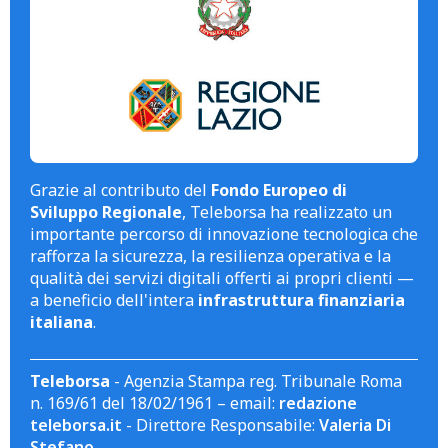
Grazie al contributo del
Fondo Europeo di
Sviluppo Regionale
, Teleborsa ha realizzato un
importante percorso di innovazione tecnologica che
rafforza la sicurezza, la resilienza operativa e la
qualità dei servizi digitali offerti ai propri clienti —
a beneficio dell'intera
infrastruttura finanziaria
italiana
.
Teleborsa
- Agenzia Stampa reg. Tribunale Roma
n. 169/61 del 18/02/1961 – email:
redazione
teleborsa.it
- Direttore Responsabile:
Valeria Di
Stefano