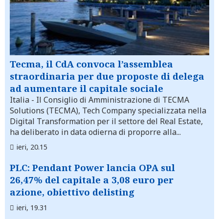
Tecma, il CdA convoca l’assemblea
straordinaria per due proposte di delega
ad aumentare il capitale sociale
Italia
- Il Consiglio di Amministrazione di TECMA
Solutions (TECMA), Tech Company specializzata nella
Digital Transformation per il settore del Real Estate,
ha deliberato in data odierna di proporre alla...
ieri, 20.15
PLC: Pendant Power lancia OPA sul
26,47% del capitale a 3,08 euro per
azione, obiettivo delisting
ieri, 19.31