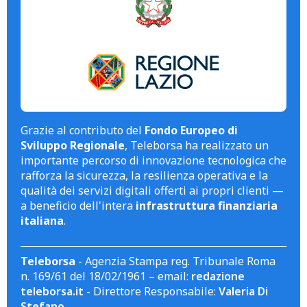
Grazie al contributo del
Fondo Europeo di
Sviluppo Regionale
, Teleborsa ha realizzato un
importante percorso di innovazione tecnologica che
rafforza la sicurezza, la resilienza operativa e la
qualità dei servizi digitali offerti ai propri clienti —
a beneficio dell'intera
infrastruttura finanziaria
italiana
.
Teleborsa
- Agenzia Stampa reg. Tribunale Roma
n. 169/61 del 18/02/1961 – email:
redazione
teleborsa.it
- Direttore Responsabile:
Valeria Di
Stefano