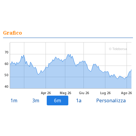
Grafico
© Teleborsa
70
60
50
40
Apr 26
Mag 26
Giu 26
Lug 26
Ago 26
1m
3m
6m
1a
Personalizza