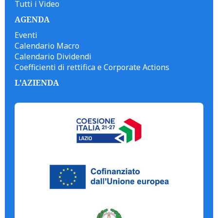
Tutti i Video
AGENDA
Eventi
Calendario Macro
Calendario Dividendi
Coefficienti di rettifica e Corporate Actions
L'AZIENDA