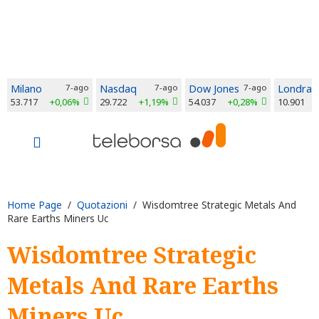
Milano
7-ago
Nasdaq
7-ago
Dow Jones
7-ago
Londra
53.717
+0,06%
29.722
+1,19%
54.037
+0,28%
10.901
Home Page
/
Quotazioni
/ Wisdomtree Strategic Metals And
Rare Earths Miners Uc
Wisdomtree Strategic
Metals And Rare Earths
Miners Uc