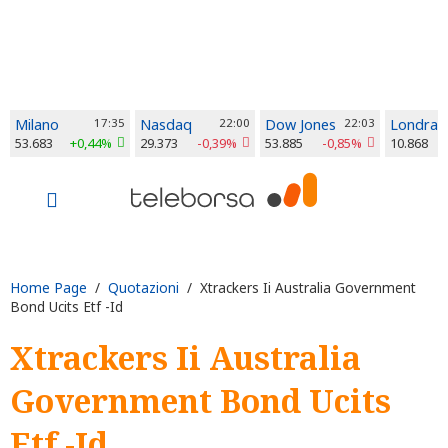
Milano
17:35
Nasdaq
22:00
Dow Jones
22:03
Londra
53.683
+0,44%
29.373
-0,39%
53.885
-0,85%
10.868
Home Page
/
Quotazioni
/ Xtrackers Ii Australia Government
Bond Ucits Etf -Id
Xtrackers Ii Australia
Government Bond Ucits
Etf -Id