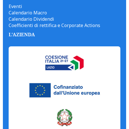
Eventi
Calendario Macro
Calendario Dividendi
Coefficienti di rettifica e Corporate Actions
L'AZIENDA