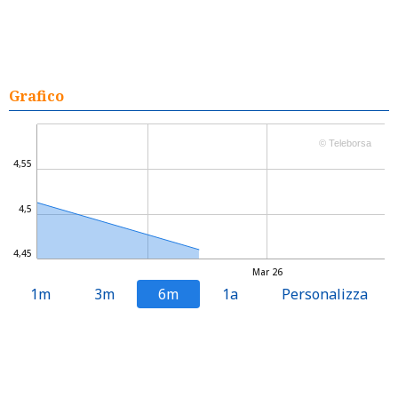
Grafico
© Teleborsa
4,55
4,5
4,45
Mar 26
1m
3m
6m
1a
Personalizza