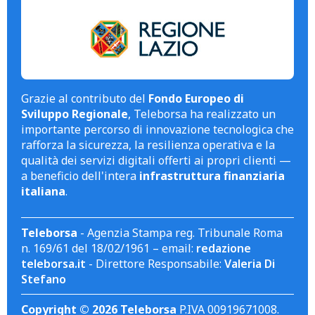
Grazie al contributo del
Fondo Europeo di
Sviluppo Regionale
, Teleborsa ha realizzato un
importante percorso di innovazione tecnologica che
rafforza la sicurezza, la resilienza operativa e la
qualità dei servizi digitali offerti ai propri clienti —
a beneficio dell'intera
infrastruttura finanziaria
italiana
.
Teleborsa
- Agenzia Stampa reg. Tribunale Roma
n. 169/61 del 18/02/1961 – email:
redazione
teleborsa.it
- Direttore Responsabile:
Valeria Di
Stefano
Copyright © 2026 Teleborsa
P.IVA 00919671008.