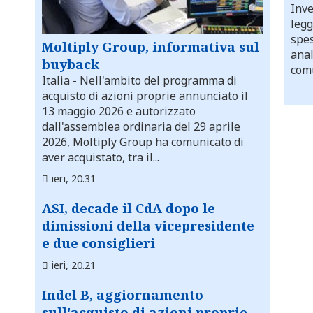
Inve
legg
spes
Moltiply Group, informativa sul
anal
buyback
comu
Italia
- Nell'ambito del programma di
acquisto di azioni proprie annunciato il
13 maggio 2026 e autorizzato
dall'assemblea ordinaria del 29 aprile
2026, Moltiply Group ha comunicato di
aver acquistato, tra il...
ieri, 20.31
ASI, decade il CdA dopo le
dimissioni della vicepresidente
e due consiglieri
ieri, 20.21
Indel B, aggiornamento
sull'acquisto di azioni proprie