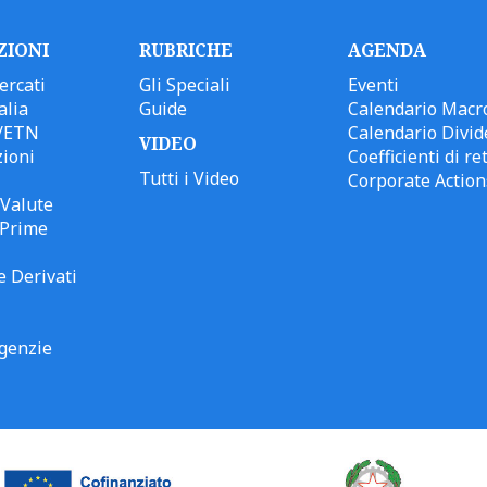
ZIONI
RUBRICHE
AGENDA
ercati
Gli Speciali
Eventi
alia
Guide
Calendario Macr
/ETN
Calendario Divid
VIDEO
ioni
Coefficienti di ret
Tutti i Video
Corporate Action
Valute
 Prime
e Derivati
genzie