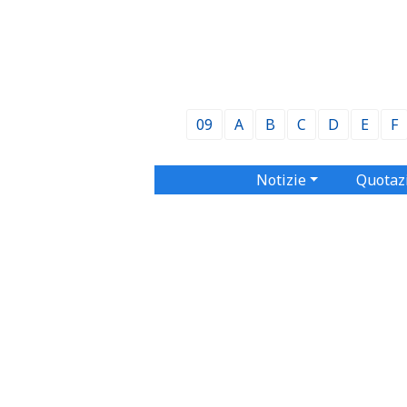
09
A
B
C
D
E
F
Notizie
Quotaz