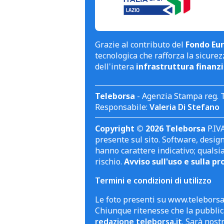
Grazie al contributo del
Fondo Eur
tecnologica che rafforza la sicurezz
dell'intera
infrastruttura finanzi
Teleborsa
- Agenzia Stampa reg. 
Responsabile:
Valeria Di Stefano
Copyright © 2026 Teleborsa
P.IVA
presente sul sito. Software, design 
hanno carattere indicativo; qualsi
rischio.
Avviso sull'uso e sulla pr
Termini e condizioni di utilizzo
Le foto presenti su www.teleborsa.
Chiunque ritenesse che la pubblica
redazione teleborsa.it
. Sarà nost