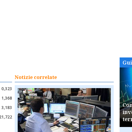
Gu
Notizie correlate
0,323
1,368
Com
3,183
inv
21,722
ter