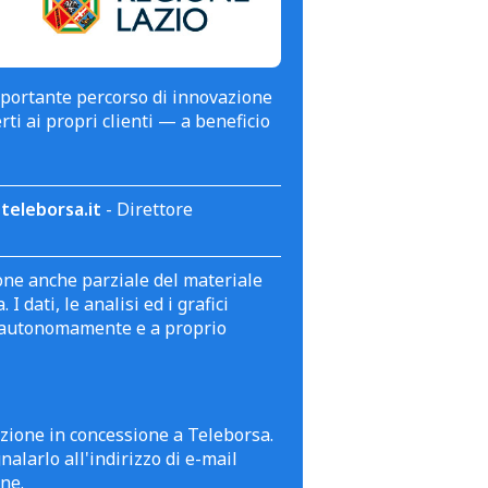
mportante percorso di innovazione
erti ai propri clienti — a beneficio
teleborsa.it
- Direttore
zione anche parziale del materiale
 dati, le analisi ed i grafici
te autonomamente e a proprio
azione in concessione a Teleborsa.
alarlo all'indirizzo di e-mail
ne.