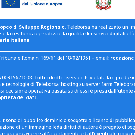
opeo di Sviluppo Regionale
, Teleborsa ha realizzato un i
a, la resilienza operativa e la qualità dei servizi digitali off
aria italiana
.
Tribunale Roma n. 169/61 del 18/02/1961 – email:
redazione 
 00919671008. Tutti i diritti riservati. E' vietata la riprodu
e tecnologia di Teleborsa; hosting su server farm Teleborsa. I
asi decisione operativa basata su di essi è presa dall'uten
oprietà dei dati
.
it sono di pubblico dominio o soggette a licenza di pubblic
zione di un'immagine leda diritti di autore è pregato di segn
ra cura provvedere all'accertamento ed all'eventuale rimozio