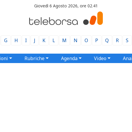
Giovedì 6 Agosto 2026, ore 02.41
G
H
I
J
K
L
M
N
O
P
Q
R
S
ioni
Rubriche
Agenda
Video
Anal