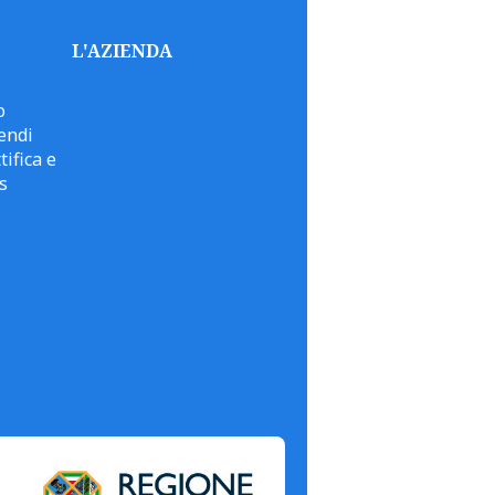
L'AZIENDA
o
endi
tifica e
s