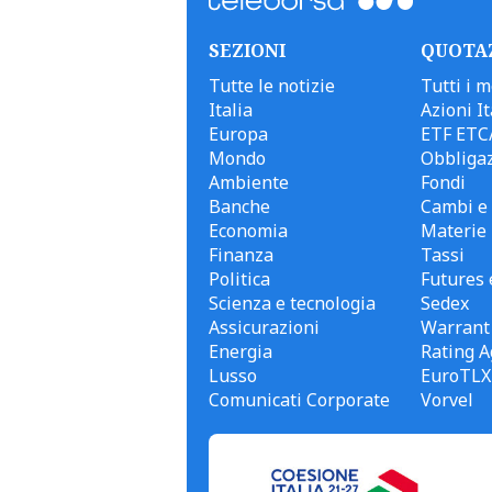
SEZIONI
QUOTA
Tutte le notizie
Tutti i m
Italia
Azioni It
Europa
ETF ETC
Mondo
Obbligaz
Ambiente
Fondi
Banche
Cambi e 
Economia
Materie
Finanza
Tassi
Politica
Futures 
Scienza e tecnologia
Sedex
Assicurazioni
Warrant
Energia
Rating A
Lusso
EuroTLX
Comunicati Corporate
Vorvel