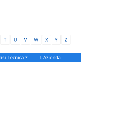
T
U
V
W
X
Y
Z
isi Tecnica
L'Azienda