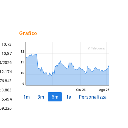
Grafico
10,73
© Teleborsa
12
- 10,87
8/2026
11
 12,174
10
76.843
9
x 3.883
Giu 26
Ago 26
1m
3m
6m
1a
Personalizza
5.494
59.226