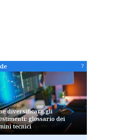
ide
e diversificare gli
estimenti: glossario dei
mini tecnici