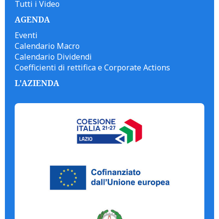
Tutti i Video
AGENDA
Eventi
Calendario Macro
Calendario Dividendi
Coefficienti di rettifica e Corporate Actions
L'AZIENDA