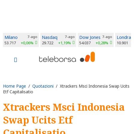
Milano
7-ago
Nasdaq
7-ago
Dow Jones
7-ago
Londra
53.717
+0,06%
29.722
+1,19%
54.037
+0,28%
10.901
Home Page
/
Quotazioni
/ Xtrackers Msci Indonesia Swap Ucits
Etf Capitalisatio
Xtrackers Msci Indonesia
Swap Ucits Etf
Capitalisatio