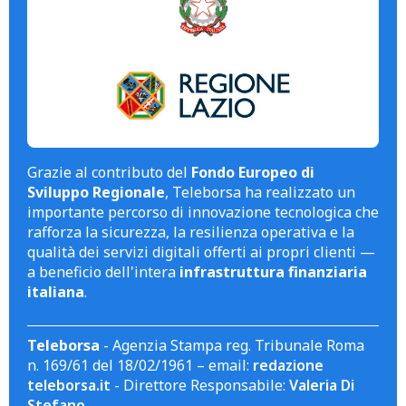
Grazie al contributo del
Fondo Europeo di
Sviluppo Regionale
, Teleborsa ha realizzato un
importante percorso di innovazione tecnologica che
rafforza la sicurezza, la resilienza operativa e la
qualità dei servizi digitali offerti ai propri clienti —
a beneficio dell'intera
infrastruttura finanziaria
italiana
.
Teleborsa
- Agenzia Stampa reg. Tribunale Roma
n. 169/61 del 18/02/1961 – email:
redazione
teleborsa.it
- Direttore Responsabile:
Valeria Di
Stefano