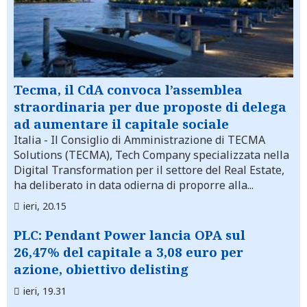
Tecma, il CdA convoca l’assemblea
straordinaria per due proposte di delega
ad aumentare il capitale sociale
Italia
- Il Consiglio di Amministrazione di TECMA
Solutions (TECMA), Tech Company specializzata nella
Digital Transformation per il settore del Real Estate,
ha deliberato in data odierna di proporre alla...
ieri, 20.15
PLC: Pendant Power lancia OPA sul
26,47% del capitale a 3,08 euro per
azione, obiettivo delisting
ieri, 19.31