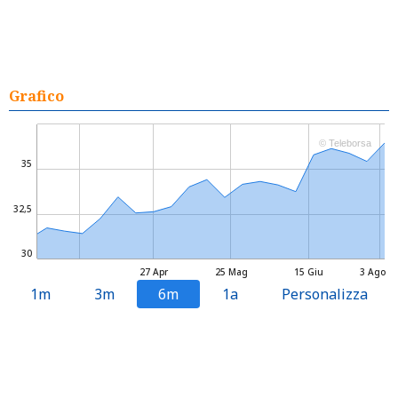
Grafico
© Teleborsa
35
32,5
30
27 Apr
25 Mag
15 Giu
3 Ago
1m
3m
6m
1a
Personalizza