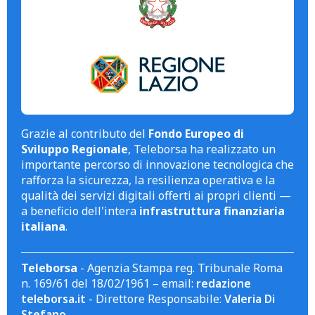
Grazie al contributo del
Fondo Europeo di
Sviluppo Regionale
, Teleborsa ha realizzato un
importante percorso di innovazione tecnologica che
rafforza la sicurezza, la resilienza operativa e la
qualità dei servizi digitali offerti ai propri clienti —
a beneficio dell'intera
infrastruttura finanziaria
italiana
.
Teleborsa
- Agenzia Stampa reg. Tribunale Roma
n. 169/61 del 18/02/1961 – email:
redazione
teleborsa.it
- Direttore Responsabile:
Valeria Di
Stefano