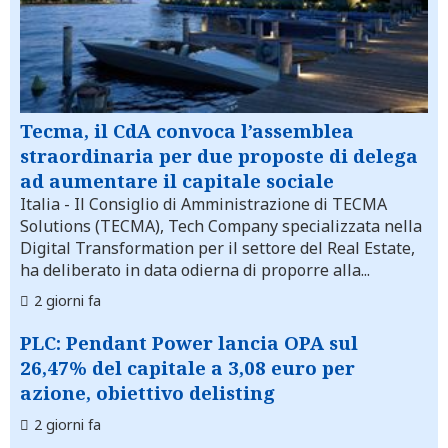
Tecma, il CdA convoca l’assemblea
straordinaria per due proposte di delega
ad aumentare il capitale sociale
Italia
- Il Consiglio di Amministrazione di TECMA
Solutions (TECMA), Tech Company specializzata nella
Digital Transformation per il settore del Real Estate,
ha deliberato in data odierna di proporre alla...
2 giorni fa
PLC: Pendant Power lancia OPA sul
26,47% del capitale a 3,08 euro per
azione, obiettivo delisting
2 giorni fa