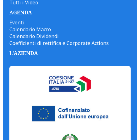
Tutti i Video
AGENDA
Eventi
Calendario Macro
Calendario Dividendi
Coefficienti di rettifica e Corporate Actions
L'AZIENDA