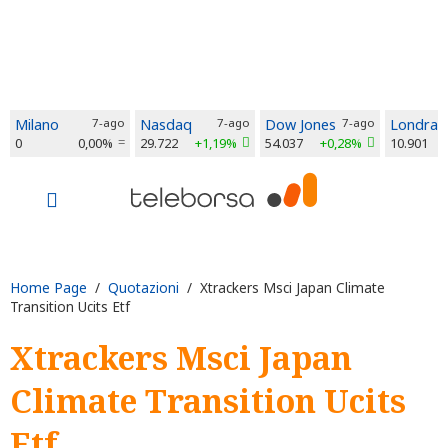
Milano
7-ago
Nasdaq
7-ago
Dow Jones
7-ago
Londra
0
0,00%
29.722
+1,19%
54.037
+0,28%
10.901
Home Page
/
Quotazioni
/ Xtrackers Msci Japan Climate
Transition Ucits Etf
Xtrackers Msci Japan
Climate Transition Ucits
Etf