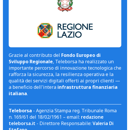
Grazie al contributo del
Fondo Europeo di
Sviluppo Regionale
, Teleborsa ha realizzato un
importante percorso di innovazione tecnologica che
rafforza la sicurezza, la resilienza operativa e la
qualità dei servizi digitali offerti ai propri clienti —
a beneficio dell'intera
infrastruttura finanziaria
italiana
.
Teleborsa
- Agenzia Stampa reg. Tribunale Roma
n. 169/61 del 18/02/1961 – email:
redazione
teleborsa.it
- Direttore Responsabile:
Valeria Di
Stefano