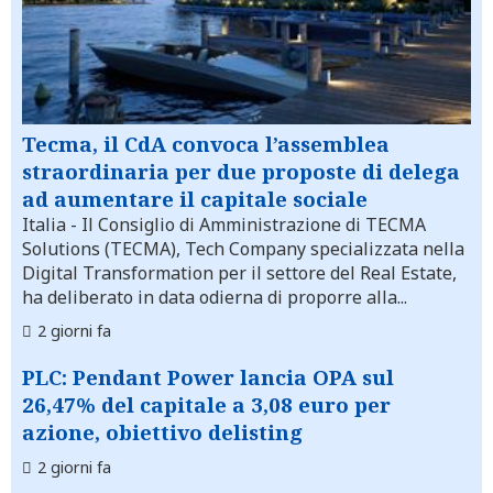
Tecma, il CdA convoca l’assemblea
straordinaria per due proposte di delega
ad aumentare il capitale sociale
Italia
- Il Consiglio di Amministrazione di TECMA
Solutions (TECMA), Tech Company specializzata nella
Digital Transformation per il settore del Real Estate,
ha deliberato in data odierna di proporre alla...
2 giorni fa
PLC: Pendant Power lancia OPA sul
26,47% del capitale a 3,08 euro per
azione, obiettivo delisting
2 giorni fa