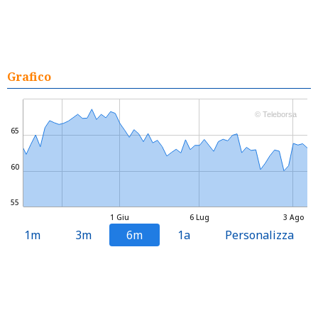
Grafico
© Teleborsa
65
60
55
1 Giu
6 Lug
3 Ago
1m
3m
6m
1a
Personalizza