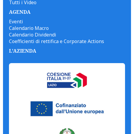
Tutti i Video
AGENDA
Eventi
Calendario Macro
Calendario Dividendi
Coefficienti di rettifica e Corporate Actions
L'AZIENDA