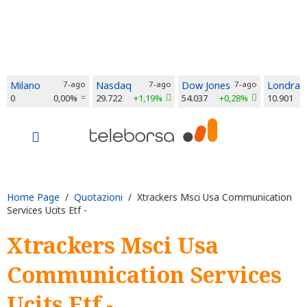
Milano
7-ago
Nasdaq
7-ago
Dow Jones
7-ago
Londra
0
0,00%
29.722
+1,19%
54.037
+0,28%
10.901
Home Page
/
Quotazioni
/ Xtrackers Msci Usa Communication
Services Ucits Etf -
Xtrackers Msci Usa
Communication Services
Ucits Etf -