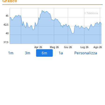
Grafico
© Teleborsa
45
42,5
40
37,5
Apr 26
Mag 26
Giu 26
Lug 26
Ago 26
1m
3m
6m
1a
Personalizza