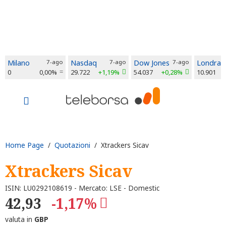
Milano
7-ago
Nasdaq
7-ago
Dow Jones
7-ago
Londra
0
0,00%
29.722
+1,19%
54.037
+0,28%
10.901
Home Page
/
Quotazioni
/ Xtrackers Sicav
Xtrackers Sicav
ISIN: LU0292108619 - Mercato: LSE - Domestic
42,93
-1,17%
valuta in
GBP