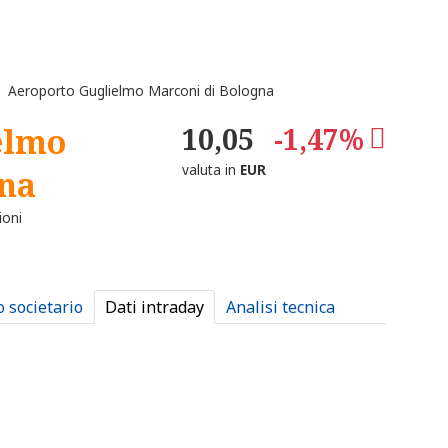
 Aeroporto Guglielmo Marconi di Bologna
elmo
10,05
-1,47%
valuta in
EUR
gna
ioni
o societario
Dati intraday
Analisi tecnica