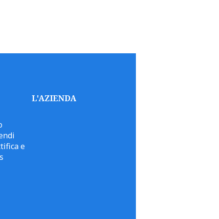
L'AZIENDA
o
endi
tifica e
s