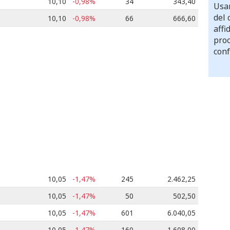
10,10
-0,98%
34
343,40
Usar
del 
10,10
-0,98%
66
666,60
affi
proc
conf
10,05
-1,47%
245
2.462,25
10,05
-1,47%
50
502,50
10,05
-1,47%
601
6.040,05
10,05
-1,47%
160
1.608,00