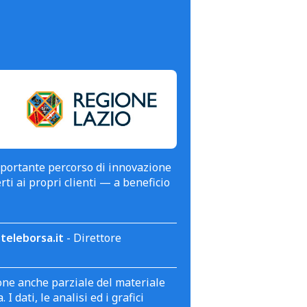
mportante percorso di innovazione
erti ai propri clienti — a beneficio
teleborsa.it
- Direttore
zione anche parziale del materiale
 dati, le analisi ed i grafici