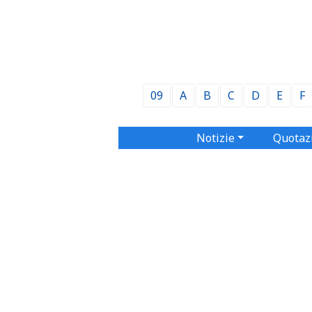
09
A
B
C
D
E
F
Notizie
Quotaz