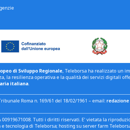
genzie
opeo di Sviluppo Regionale
, Teleborsa ha realizzato un i
a, la resilienza operativa e la qualità dei servizi digitali off
aria italiana
.
Tribunale Roma n. 169/61 del 18/02/1961 – email:
redazione 
 00919671008. Tutti i diritti riservati. E' vietata la riprodu
e tecnologia di Teleborsa; hosting su server farm Teleborsa. I