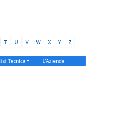
T
U
V
W
X
Y
Z
isi Tecnica
L'Azienda