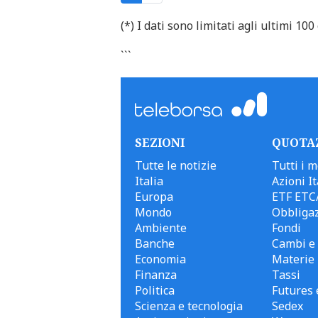
(*) I dati sono limitati agli ultimi 100 
```
SEZIONI
QUOTA
Tutte le notizie
Tutti i m
Italia
Azioni It
Europa
ETF ETC
Mondo
Obbligaz
Ambiente
Fondi
Banche
Cambi e 
Economia
Materie
Finanza
Tassi
Politica
Futures 
Scienza e tecnologia
Sedex