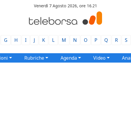
Venerdì 7 Agosto 2026, ore 16.21
G
H
I
J
K
L
M
N
O
P
Q
R
S
ioni
Rubriche
Agenda
Video
Anal