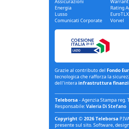
Assicurazioni
Warrant
Energia
Rating A
Lusso
EuroTLX
Comunicati Corporate
Vorvel
Grazie al contributo del
Fondo Eur
tecnologica che rafforza la sicurezz
dell'intera
infrastruttura finanzi
Teleborsa
- Agenzia Stampa reg. 
Responsabile:
Valeria Di Stefano
Copyright © 2026 Teleborsa
P.IVA
presente sul sito. Software, design 