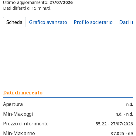
Ultimo aggiornamento:
27/07/2026
Dati differiti di 15 minuti.
Scheda
Grafico avanzato
Profilo societario
Dati in
Dati di mercato
Apertura
n.d.
Min-Max oggi
n.d. - n.d.
Prezzo di riferimento
55,22 - 27/07/2026
Min-Max anno
37,025 - 69