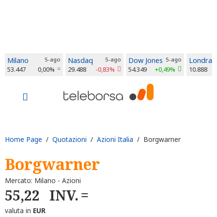
Milano
5-ago
Nasdaq
5-ago
Dow Jones
5-ago
Londra
53.447
0,00%
29.488
-0,83%
54.349
+0,49%
10.888
Home Page
/
Quotazioni
/
Azioni Italia
/ Borgwarner
Borgwarner
Mercato: Milano - Azioni
55,22
INV.
valuta in
EUR