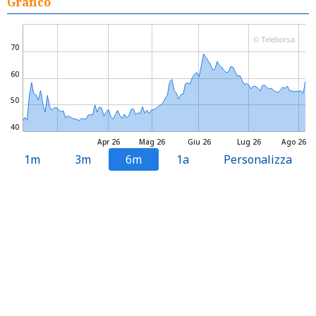
Grafico
© Teleborsa
70
60
50
40
Apr 26
Mag 26
Giu 26
Lug 26
Ago 26
1m
3m
6m
1a
Personalizza