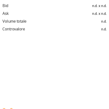
Bid
n.d. x n.d.
Ask
n.d. x n.d.
Volume totale
n.d.
Controvalore
n.d.