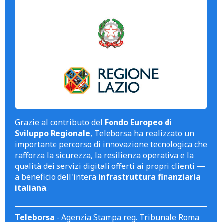
Grazie al contributo del
Fondo Europeo di
Sviluppo Regionale
, Teleborsa ha realizzato un
importante percorso di innovazione tecnologica che
rafforza la sicurezza, la resilienza operativa e la
qualità dei servizi digitali offerti ai propri clienti —
a beneficio dell'intera
infrastruttura finanziaria
italiana
.
Teleborsa
- Agenzia Stampa reg. Tribunale Roma