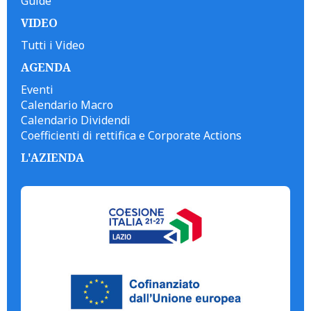
Guide
VIDEO
Tutti i Video
AGENDA
Eventi
Calendario Macro
Calendario Dividendi
Coefficienti di rettifica e Corporate Actions
L'AZIENDA