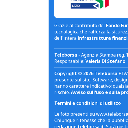
Grazie al contributo del
Fondo Eur
tecnologica che rafforza la sicurezz
dell'intera
infrastruttura finanzi
Teleborsa
- Agenzia Stampa reg. 
Responsabile:
Valeria Di Stefano
Copyright © 2026 Teleborsa
P.IVA
presente sul sito. Software, design 
hanno carattere indicativo; qualsi
rischio.
Avviso sull'uso e sulla pr
Termini e condizioni di utilizzo
Le foto presenti su www.teleborsa.
Chiunque ritenesse che la pubblica
redazione teleborsa.it
. Sarà nost