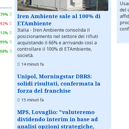
Usar
del 
,79%
Iren Ambiente sale al 100% di
affi
proc
ETAmbiente
,92%
conf
Italia
- Iren Ambiente consolida il
,12%
posizionamento nel settore dei rifiuti
,99%
acquistando il 66% e arrivando così a
controllare il 100% di ETAmbiente,
,68%
società.
14 minuti fa
Unipol, Morningstar DBRS:
solidi risultati, confermata la
forza del franchise
15 minuti fa
MPS, Lovaglio: "valuteremo
dividendo interim in base ad
analisi opzioni strategiche,