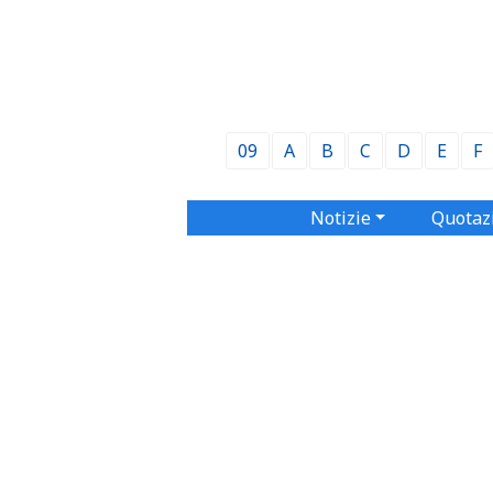
09
A
B
C
D
E
F
Notizie
Quotaz