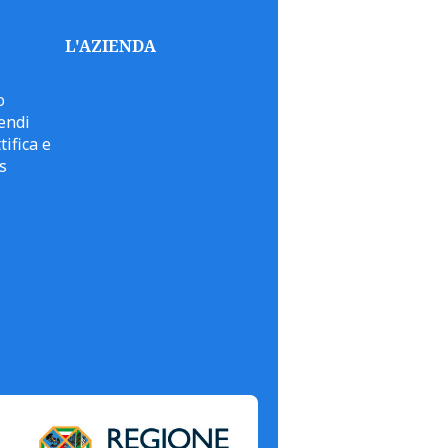
L'AZIENDA
o
endi
tifica e
s