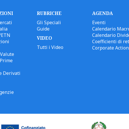
ZIONI
RUBRICHE
AGENDA
ercati
Gli Speciali
Eventi
alia
Guide
Calendario Macr
/ETN
Calendario Divid
VIDEO
ioni
Coefficienti di ret
Tutti i Video
Corporate Action
Valute
 Prime
e Derivati
genzie