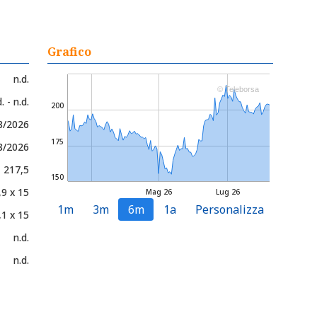
Grafico
n.d.
© Teleborsa
. - n.d.
200
8/2026
175
8/2026
- 217,5
150
,9 x 15
Mag 26
Lug 26
1m
3m
6m
1a
Personalizza
,1 x 15
n.d.
n.d.