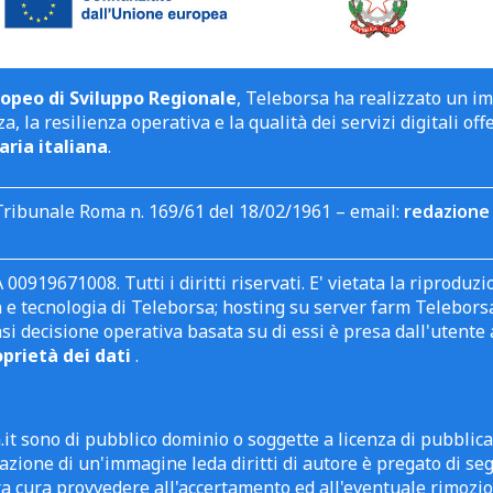
opeo di Sviluppo Regionale
, Teleborsa ha realizzato un i
a, la resilienza operativa e la qualità dei servizi digitali off
aria italiana
.
Tribunale Roma n. 169/61 del 18/02/1961 – email:
redazione 
 00919671008. Tutti i diritti riservati. E' vietata la riprodu
e tecnologia di Teleborsa; hosting su server farm Teleborsa. I
asi decisione operativa basata su di essi è presa dall'uten
oprietà dei dati
.
it sono di pubblico dominio o soggette a licenza di pubblic
zione di un'immagine leda diritti di autore è pregato di segn
ra cura provvedere all'accertamento ed all'eventuale rimozio