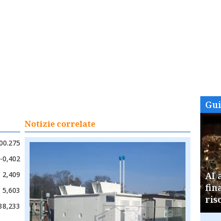
Gu
Notizie correlate
00.275
-0,402
2,409
AI 
fin
5,603
ris
38,233