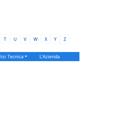
T
U
V
W
X
Y
Z
isi Tecnica
L'Azienda