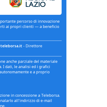
mportante percorso di innovazione
erti ai propri clienti — a beneficio
teleborsa.it
- Direttore
zione anche parziale del materiale
 dati, le analisi ed i grafici
te autonomamente e a proprio
azione in concessione a Teleborsa.
alarlo all'indirizzo di e-mail
ne.