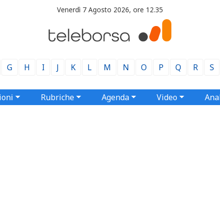
Venerdì 7 Agosto 2026, ore 12.35
G
H
I
J
K
L
M
N
O
P
Q
R
S
ioni
Rubriche
Agenda
Video
Anal