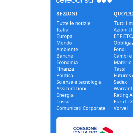
SEZIONI
QUOTA
Tutte le notizie
Tutti i m
Italia
Azioni It
Europa
ETF ETC
Mondo
Obbligaz
Ambiente
Fondi
Banche
Cambi e 
Economia
Materie
Finanza
Tassi
Politica
Futures 
Scienza e tecnologia
Sedex
Assicurazioni
Warrant
Energia
Rating A
Lusso
EuroTLX
Comunicati Corporate
Vorvel