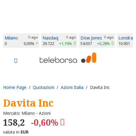
Milano
7-ago
Nasdaq
7-ago
Dow Jones
7-ago
Londra
0
0,00%
29.722
+1,19%
54.037
+0,28%
10.901
Home Page
/
Quotazioni
/
Azioni Italia
/ Davita Inc
Davita Inc
Mercato: Milano - Azioni
158,2
-0,60%
valuta in
EUR