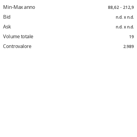
Min-Max anno
88,62 - 212,9
Bid
n.d. x n.d.
Ask
n.d. x n.d.
Volume totale
19
Controvalore
2.989