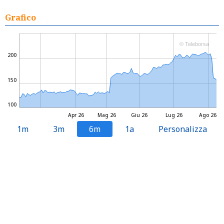
Grafico
© Teleborsa
200
150
100
Apr 26
Mag 26
Giu 26
Lug 26
Ago 26
1m
3m
6m
1a
Personalizza