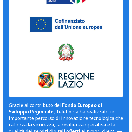
Grazie al contributo del
Fondo Europeo di
Sviluppo Regionale
, Teleborsa ha realizzato un
importante percorso di innovazione tecnologica che
rafforza la sicurezza, la resilienza operativa e la
qualità dei servizi digitali offerti ai propri clienti —