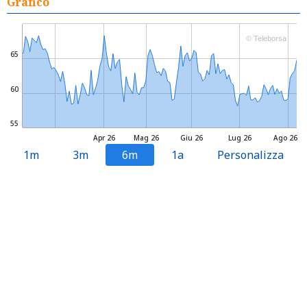
Grafico
© Teleborsa
65
60
55
Apr 26
Mag 26
Giu 26
Lug 26
Ago 26
1m
3m
6m
1a
Personalizza