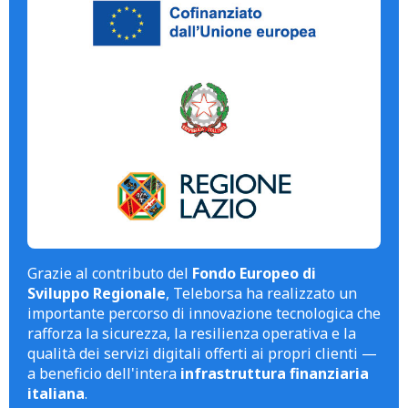
Grazie al contributo del
Fondo Europeo di
Sviluppo Regionale
, Teleborsa ha realizzato un
importante percorso di innovazione tecnologica che
rafforza la sicurezza, la resilienza operativa e la
qualità dei servizi digitali offerti ai propri clienti —
a beneficio dell'intera
infrastruttura finanziaria
italiana
.