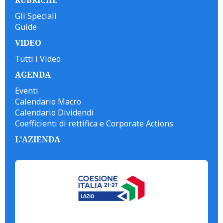
Gli Speciali
Guide
VIDEO
Tutti i Video
AGENDA
Eventi
Calendario Macro
Calendario Dividendi
Coefficienti di rettifica e Corporate Actions
L'AZIENDA