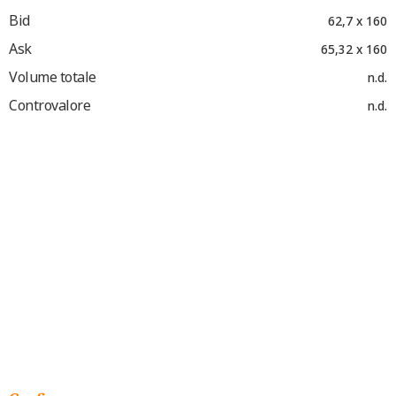
Bid
62,7 x 160
Ask
65,32 x 160
Volume totale
n.d.
Controvalore
n.d.