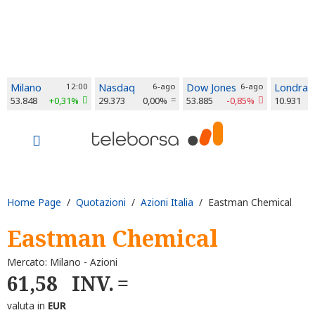
Milano
12:00
Nasdaq
6-ago
Dow Jones
6-ago
Londra
53.848
+0,31%
29.373
0,00%
53.885
-0,85%
10.931
Home Page
/
Quotazioni
/
Azioni Italia
/ Eastman Chemical
Eastman Chemical
Mercato: Milano - Azioni
61,58
INV.
valuta in
EUR