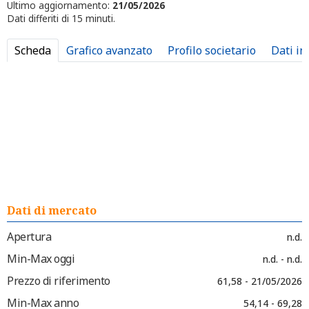
Ultimo aggiornamento:
21/05/2026
Dati differiti di 15 minuti.
Scheda
Grafico avanzato
Profilo societario
Dati in
Dati di mercato
Apertura
n.d.
Min-Max oggi
n.d. - n.d.
Prezzo di riferimento
61,58 - 21/05/2026
Min-Max anno
54,14 - 69,28