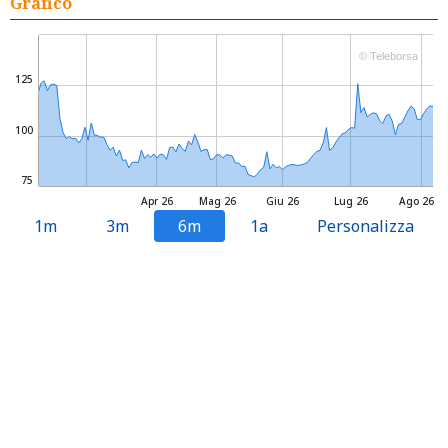
Grafico
© Teleborsa
125
100
75
Apr 26
Mag 26
Giu 26
Lug 26
Ago 26
1m
3m
6m
1a
Personalizza