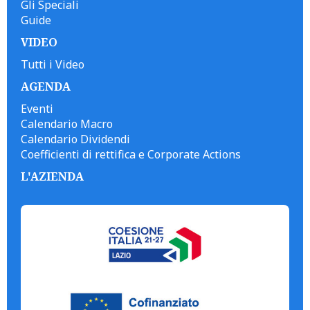
Gli Speciali
Guide
VIDEO
Tutti i Video
AGENDA
Eventi
Calendario Macro
Calendario Dividendi
Coefficienti di rettifica e Corporate Actions
L'AZIENDA