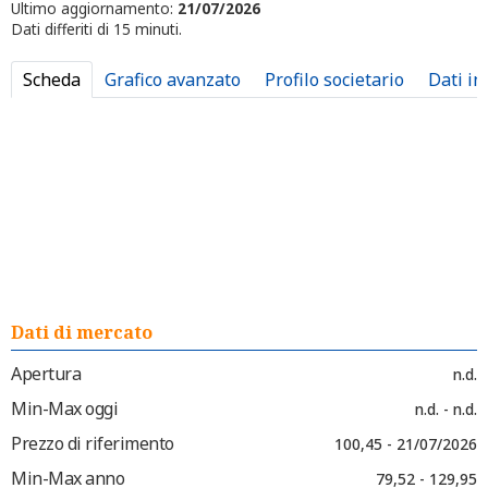
Ultimo aggiornamento:
21/07/2026
Dati differiti di 15 minuti.
Scheda
Grafico avanzato
Profilo societario
Dati in
Dati di mercato
Apertura
n.d.
Min-Max oggi
n.d. - n.d.
Prezzo di riferimento
100,45 - 21/07/2026
Min-Max anno
79,52 - 129,95