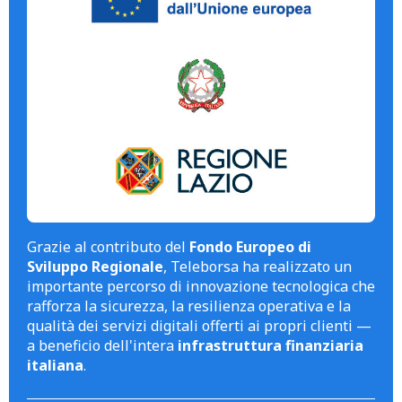
Grazie al contributo del
Fondo Europeo di
Sviluppo Regionale
, Teleborsa ha realizzato un
importante percorso di innovazione tecnologica che
rafforza la sicurezza, la resilienza operativa e la
qualità dei servizi digitali offerti ai propri clienti —
a beneficio dell'intera
infrastruttura finanziaria
italiana
.