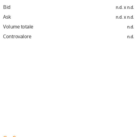
Bid
n.d. x n.d.
Ask
n.d. x n.d.
Volume totale
n.d.
Controvalore
n.d.