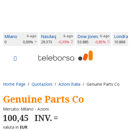
Milano
6-ago
Nasdaq
6-ago
Dow Jones
6-ago
Londra
0
0,00%
29.373
-0,39%
53.885
-0,85%
10.868
Home Page
/
Quotazioni
/
Azioni Italia
/ Genuine Parts Co
Genuine Parts Co
Mercato: Milano - Azioni
100,45
INV.
valuta in
EUR