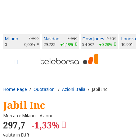
Milano
7-ago
Nasdaq
7-ago
Dow Jones
7-ago
Londra
0
0,00%
29.722
+1,19%
54.037
+0,28%
10.901
Home Page
/
Quotazioni
/
Azioni Italia
/ Jabil Inc
Jabil Inc
Mercato: Milano - Azioni
297,7
-1,33%
valuta in
EUR