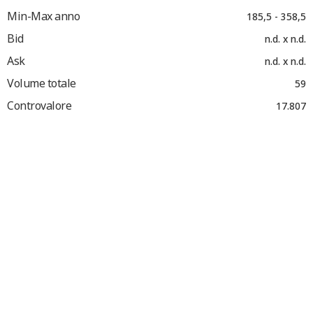
Min-Max anno
185,5 - 358,5
Bid
n.d. x n.d.
Ask
n.d. x n.d.
Volume totale
59
Controvalore
17.807