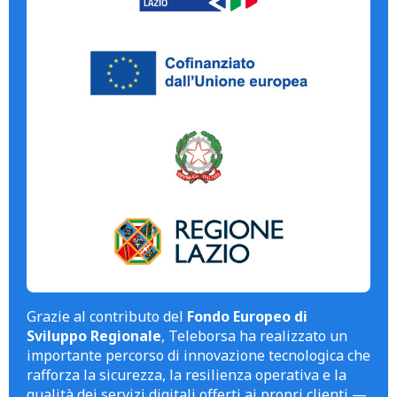
Grazie al contributo del
Fondo Europeo di
Sviluppo Regionale
, Teleborsa ha realizzato un
importante percorso di innovazione tecnologica che
rafforza la sicurezza, la resilienza operativa e la
qualità dei servizi digitali offerti ai propri clienti —