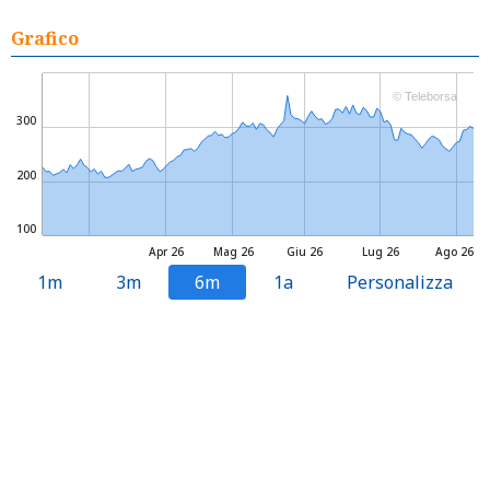
Grafico
© Teleborsa
300
200
100
Apr 26
Mag 26
Giu 26
Lug 26
Ago 26
1m
3m
6m
1a
Personalizza