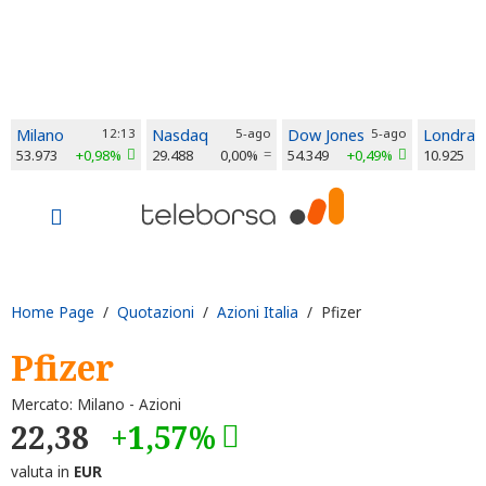
Milano
12:13
Nasdaq
5-ago
Dow Jones
5-ago
Londra
53.973
+0,98%
29.488
0,00%
54.349
+0,49%
10.925
Home Page
/
Quotazioni
/
Azioni Italia
/ Pfizer
Pfizer
Mercato: Milano - Azioni
22,38
+1,57%
valuta in
EUR