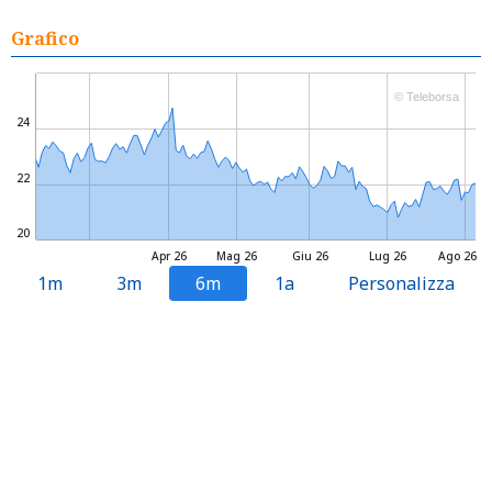
Grafico
© Teleborsa
24
22
20
Apr 26
Mag 26
Giu 26
Lug 26
Ago 26
1m
3m
6m
1a
Personalizza