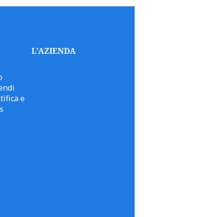
L'AZIENDA
o
endi
tifica e
s