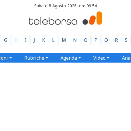
Sabato 8 Agosto 2026, ore 09.54
G
H
I
J
K
L
M
N
O
P
Q
R
S
ioni
Rubriche
Agenda
Video
Anal