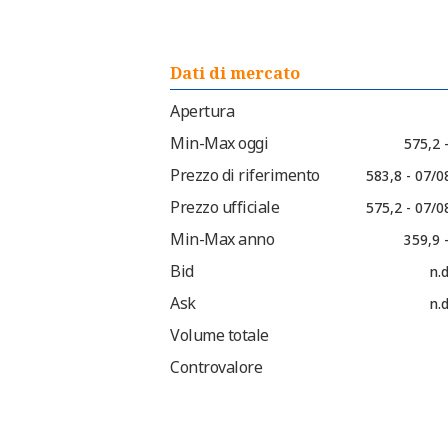
Dati di mercato
Apertura
Min-Max oggi
575,2 
Prezzo di riferimento
583,8 - 07/0
Prezzo ufficiale
575,2 - 07/0
Min-Max anno
359,9 
Bid
n.d
Ask
n.d
Volume totale
Controvalore