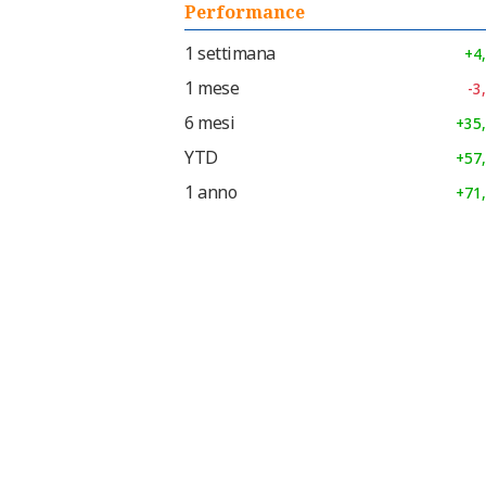
Performance
1 settimana
+4
1 mese
-3
6 mesi
+35
YTD
+57
1 anno
+71