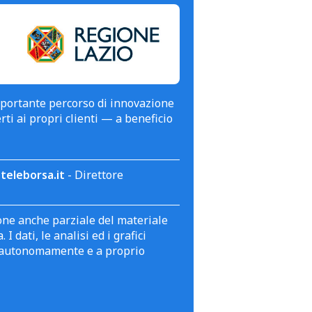
mportante percorso di innovazione
erti ai propri clienti — a beneficio
teleborsa.it
- Direttore
zione anche parziale del materiale
 dati, le analisi ed i grafici
te autonomamente e a proprio