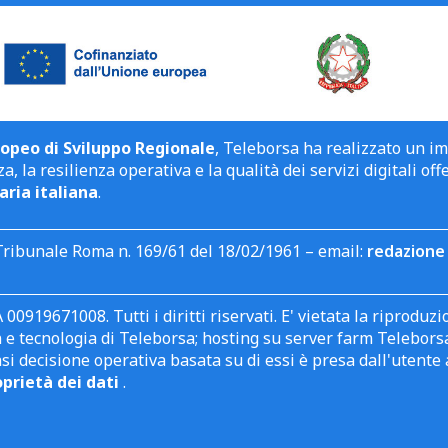
opeo di Sviluppo Regionale
, Teleborsa ha realizzato un i
a, la resilienza operativa e la qualità dei servizi digitali off
aria italiana
.
Tribunale Roma n. 169/61 del 18/02/1961 – email:
redazione 
 00919671008. Tutti i diritti riservati. E' vietata la riprodu
e tecnologia di Teleborsa; hosting su server farm Teleborsa. I
asi decisione operativa basata su di essi è presa dall'uten
oprietà dei dati
.