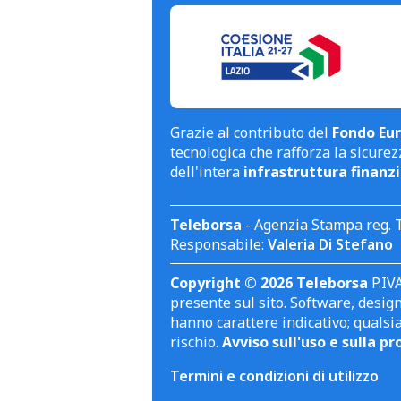
Grazie al contributo del
Fondo Eur
tecnologica che rafforza la sicurezz
dell'intera
infrastruttura finanzi
Teleborsa
- Agenzia Stampa reg. 
Responsabile:
Valeria Di Stefano
Copyright © 2026 Teleborsa
P.IVA
presente sul sito. Software, design 
hanno carattere indicativo; qualsi
rischio.
Avviso sull'uso e sulla pr
Termini e condizioni di utilizzo