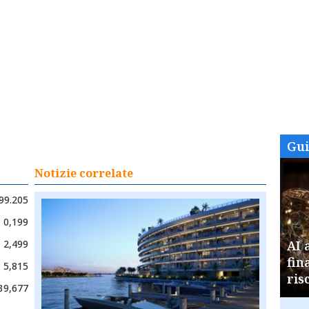
Gu
Notizie correlate
99.205
0,199
2,499
AI 
fin
5,815
ris
39,677