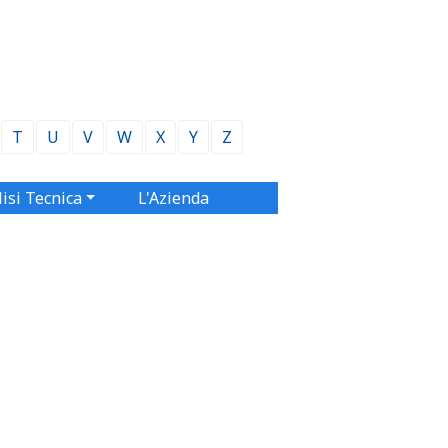
T
U
V
W
X
Y
Z
isi Tecnica
L'Azienda