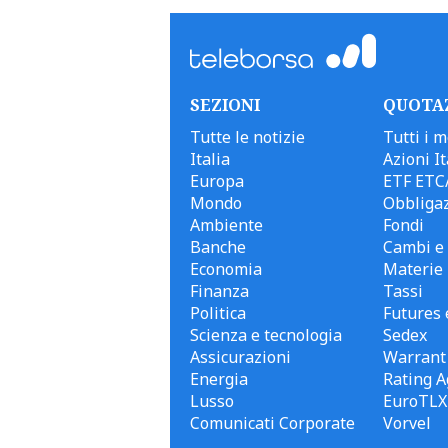
SEZIONI
QUOTA
Tutte le notizie
Tutti i m
Italia
Azioni It
Europa
ETF ETC
Mondo
Obbligaz
Ambiente
Fondi
Banche
Cambi e 
Economia
Materie
Finanza
Tassi
Politica
Futures 
Scienza e tecnologia
Sedex
Assicurazioni
Warrant
Energia
Rating A
Lusso
EuroTLX
Comunicati Corporate
Vorvel