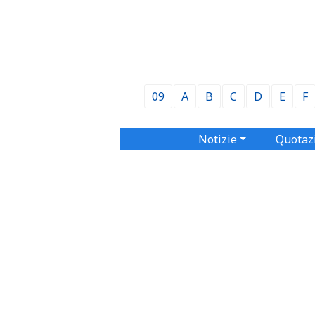
09
A
B
C
D
E
F
Notizie
Quotaz