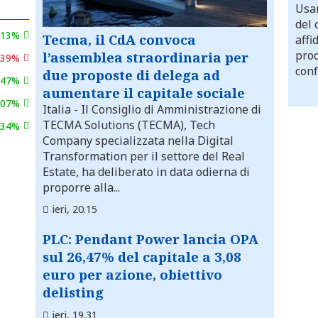
Usar
del 
,13%
Tecma, il CdA convoca
affi
proc
l’assemblea straordinaria per
,39%
conf
due proposte di delega ad
,47%
aumentare il capitale sociale
,07%
Italia
- Il Consiglio di Amministrazione di
TECMA Solutions (TECMA), Tech
,34%
Company specializzata nella Digital
Transformation per il settore del Real
Estate, ha deliberato in data odierna di
proporre alla...
ieri, 20.15
PLC: Pendant Power lancia OPA
sul 26,47% del capitale a 3,08
euro per azione, obiettivo
delisting
ieri, 19.31