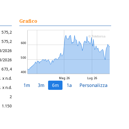
Grafico
575,2
© Teleborsa
- 575,2
600
8/2026
500
8/2026
- 673,4
400
. x n.d.
Mag 26
Lug 26
1m
3m
6m
1a
Personalizza
. x n.d.
2
1.150