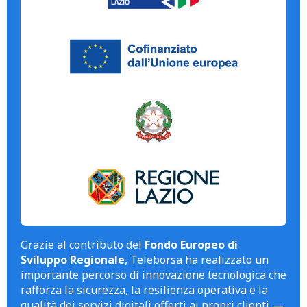
Grazie al contributo del
Fondo Europeo di
Sviluppo Regionale
, Teleborsa ha realizzato un
importante percorso di innovazione tecnologica che
rafforza la sicurezza, la resilienza operativa e la
qualità dei servizi digitali offerti ai propri clienti —