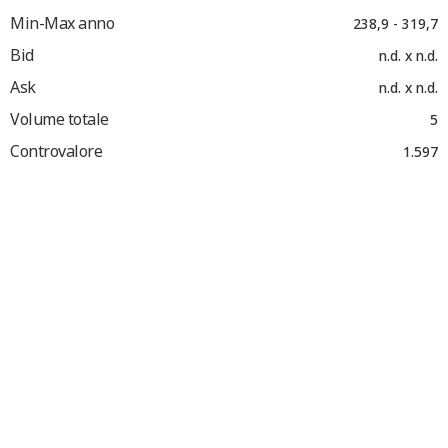
Min-Max anno
238,9 - 319,7
Bid
n.d. x n.d.
Ask
n.d. x n.d.
Volume totale
5
Controvalore
1.597