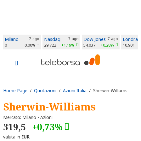
Milano
7-ago
Nasdaq
7-ago
Dow Jones
7-ago
Londra
0
0,00%
29.722
+1,19%
54.037
+0,28%
10.901
Home Page
/
Quotazioni
/
Azioni Italia
/ Sherwin-Williams
Sherwin-Williams
Mercato: Milano - Azioni
319,5
+0,73%
valuta in
EUR