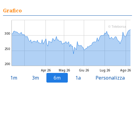
Grafico
© Teleborsa
300
250
200
Apr 26
Mag 26
Giu 26
Lug 26
Ago 26
1m
3m
6m
1a
Personalizza