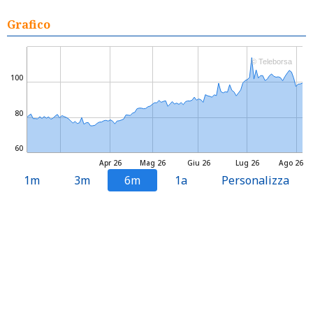
Grafico
© Teleborsa
100
80
60
Apr 26
Mag 26
Giu 26
Lug 26
Ago 26
1m
3m
6m
1a
Personalizza