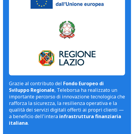
Grazie al contributo del
Fondo Europeo di
Sviluppo Regionale
, Teleborsa ha realizzato un
importante percorso di innovazione tecnologica che
rafforza la sicurezza, la resilienza operativa e la
qualità dei servizi digitali offerti ai propri clienti —
a beneficio dell'intera
infrastruttura finanziaria
italiana
.