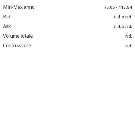
Min-Max anno
75,05 - 113,84
Bid
n.d. x n.d.
Ask
n.d. x n.d.
Volume totale
n.d.
Controvalore
n.d.