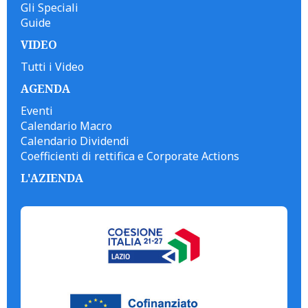
Gli Speciali
Guide
VIDEO
Tutti i Video
AGENDA
Eventi
Calendario Macro
Calendario Dividendi
Coefficienti di rettifica e Corporate Actions
L'AZIENDA