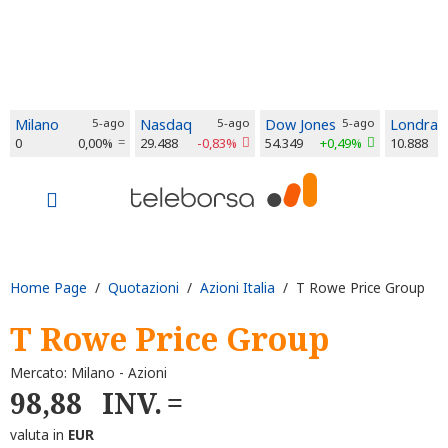
Milano
5-ago
Nasdaq
5-ago
Dow Jones
5-ago
Londra
0
0,00%
29.488
-0,83%
54.349
+0,49%
10.888
Home Page
/
Quotazioni
/
Azioni Italia
/ T Rowe Price Group
T Rowe Price Group
Mercato: Milano - Azioni
98,88
INV.
valuta in
EUR