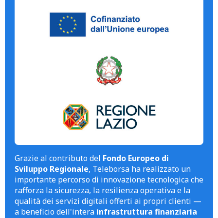
Grazie al contributo del
Fondo Europeo di
Sviluppo Regionale
, Teleborsa ha realizzato un
importante percorso di innovazione tecnologica che
rafforza la sicurezza, la resilienza operativa e la
qualità dei servizi digitali offerti ai propri clienti —
a beneficio dell'intera
infrastruttura finanziaria