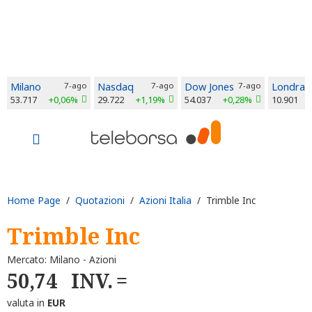
Milano
7-ago
Nasdaq
7-ago
Dow Jones
7-ago
Londra
53.717
+0,06%
29.722
+1,19%
54.037
+0,28%
10.901
Home Page
/
Quotazioni
/
Azioni Italia
/ Trimble Inc
Trimble Inc
Mercato: Milano - Azioni
50,74
INV.
valuta in
EUR