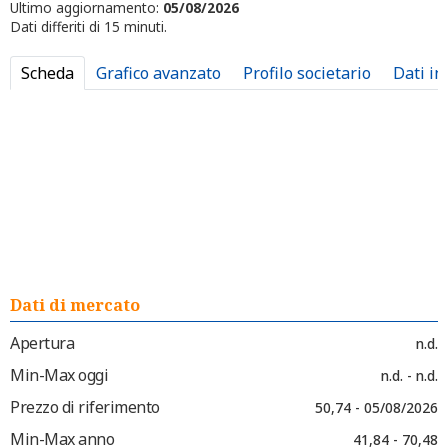
Ultimo aggiornamento:
05/08/2026
Dati differiti di 15 minuti.
Scheda
Grafico avanzato
Profilo societario
Dati in
Dati di mercato
Apertura
n.d.
Min-Max oggi
n.d. - n.d.
Prezzo di riferimento
50,74 - 05/08/2026
Min-Max anno
41,84 - 70,48