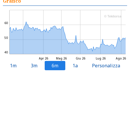
Grafico
© Teleborsa
60
50
40
Apr 26
Mag 26
Giu 26
Lug 26
Ago 26
1m
3m
6m
1a
Personalizza