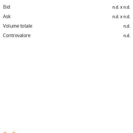
Bid
n.d. x n.d.
Ask
n.d. x n.d.
Volume totale
n.d.
Controvalore
n.d.