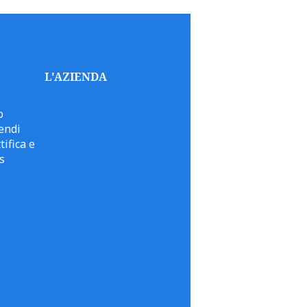
L'AZIENDA
o
endi
tifica e
s