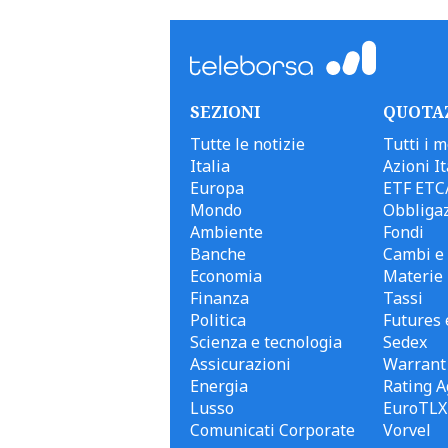
SEZIONI
QUOTA
Tutte le notizie
Tutti i m
Italia
Azioni It
Europa
ETF ETC
Mondo
Obbligaz
Ambiente
Fondi
Banche
Cambi e 
Economia
Materie
Finanza
Tassi
Politica
Futures 
Scienza e tecnologia
Sedex
Assicurazioni
Warrant
Energia
Rating A
Lusso
EuroTLX
Comunicati Corporate
Vorvel