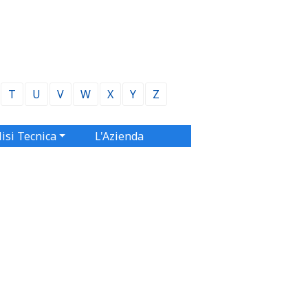
T
U
V
W
X
Y
Z
isi Tecnica
L'Azienda