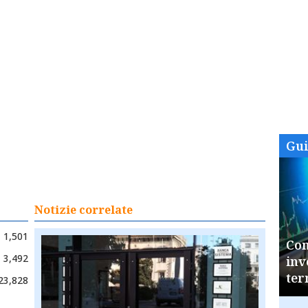
Gu
Notizie correlate
1,501
Com
3,492
inv
ter
23,828