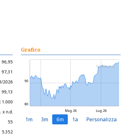
Grafico
96,95
© Teleborsa
- 97,31
8/2026
90
- 99,13
x 1.000
80
Mag 26
Lug 26
. x n.d.
1m
3m
6m
1a
Personalizza
55
5.352