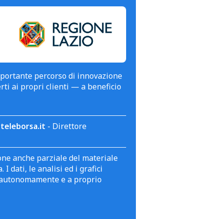
mportante percorso di innovazione
erti ai propri clienti — a beneficio
teleborsa.it
- Direttore
zione anche parziale del materiale
 dati, le analisi ed i grafici
te autonomamente e a proprio