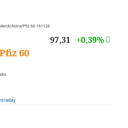
erck/Astra/Pfiz 60 161126
97,31
+0,39%
Pfiz 60
ltri
intraday