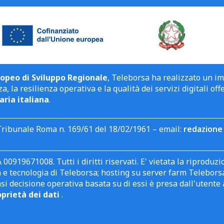
opeo di Sviluppo Regionale
, Teleborsa ha realizzato un i
a, la resilienza operativa e la qualità dei servizi digitali off
aria italiana
.
Tribunale Roma n. 169/61 del 18/02/1961 – email:
redazione 
 00919671008. Tutti i diritti riservati. E' vietata la riprodu
e tecnologia di Teleborsa; hosting su server farm Teleborsa. I
asi decisione operativa basata su di essi è presa dall'uten
oprietà dei dati
.