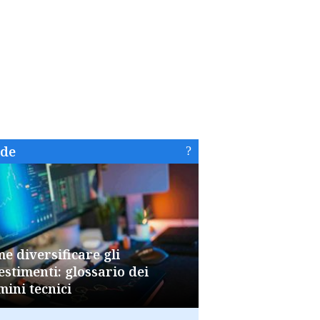
ide
e diversificare gli
estimenti: glossario dei
mini tecnici