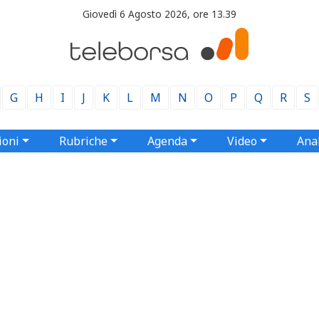
Giovedì 6 Agosto 2026, ore 13.39
G
H
I
J
K
L
M
N
O
P
Q
R
S
ioni
Rubriche
Agenda
Video
Anal