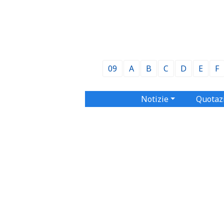
09
A
B
C
D
E
F
Notizie
Quotaz