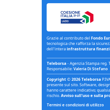
Grazie al contributo del
Fondo Eur
tecnologica che rafforza la sicurezz
dell'intera
infrastruttura finanzi
Teleborsa
- Agenzia Stampa reg. 
Responsabile:
Valeria Di Stefano
Copyright © 2026 Teleborsa
P.IVA
presente sul sito. Software, design 
hanno carattere indicativo; qualsi
rischio.
Avviso sull'uso e sulla pr
Termini e condizioni di utilizzo