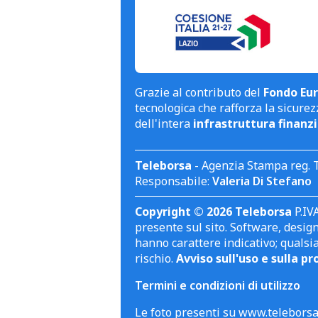
Grazie al contributo del
Fondo Eur
tecnologica che rafforza la sicurezz
dell'intera
infrastruttura finanzi
Teleborsa
- Agenzia Stampa reg. 
Responsabile:
Valeria Di Stefano
Copyright © 2026 Teleborsa
P.IVA
presente sul sito. Software, design 
hanno carattere indicativo; qualsi
rischio.
Avviso sull'uso e sulla pr
Termini e condizioni di utilizzo
Le foto presenti su www.teleborsa.