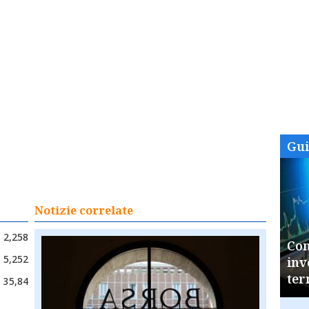
Gu
Notizie correlate
2,258
Com
5,252
inv
ter
35,84