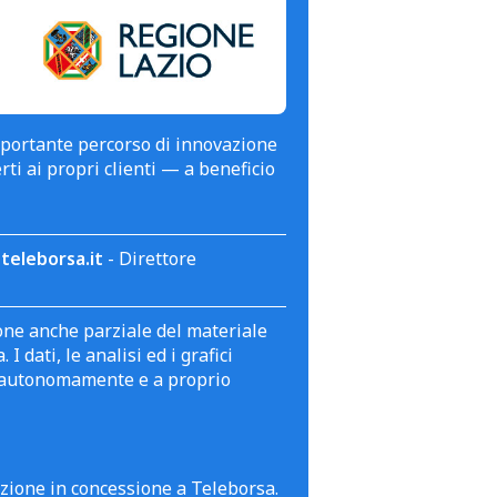
mportante percorso di innovazione
erti ai propri clienti — a beneficio
teleborsa.it
- Direttore
zione anche parziale del materiale
 dati, le analisi ed i grafici
te autonomamente e a proprio
azione in concessione a Teleborsa.