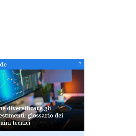
ide
e diversificare gli
estimenti: glossario dei
mini tecnici