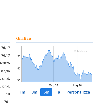
Grafico
76,17
© Teleborsa
- 76,17
70
8/2026
60
- 87,96
. x n.d.
50
Mag 26
Lug 26
. x n.d.
1m
3m
6m
1a
Personalizza
10
761