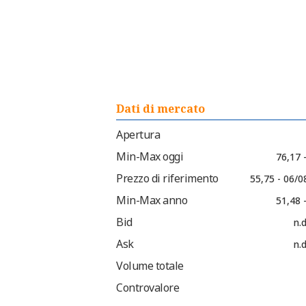
Dati di mercato
Apertura
Min-Max oggi
76,17 
Prezzo di riferimento
55,75 - 06/0
Min-Max anno
51,48 
Bid
n.d
Ask
n.d
Volume totale
Controvalore