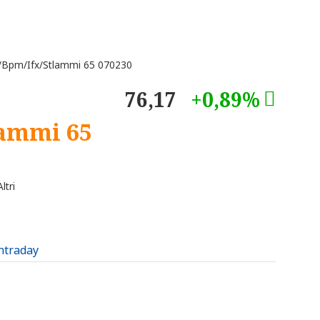
/Bpm/Ifx/Stlammi 65 070230
76,17
+0,89%
lammi 65
ltri
intraday