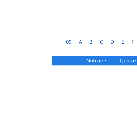
09
A
B
C
D
E
F
Notizie
Quotaz