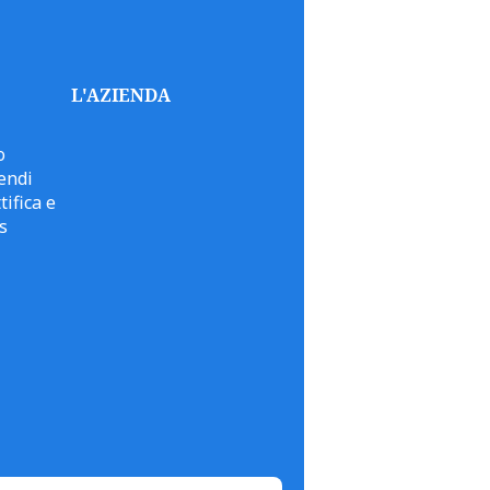
L'AZIENDA
o
endi
tifica e
s