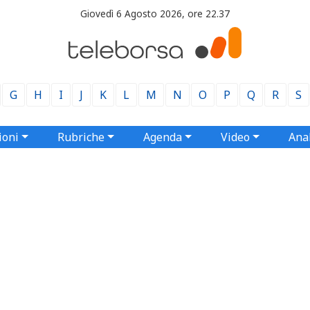
Giovedì 6 Agosto 2026, ore 22.37
G
H
I
J
K
L
M
N
O
P
Q
R
S
ioni
Rubriche
Agenda
Video
Anal