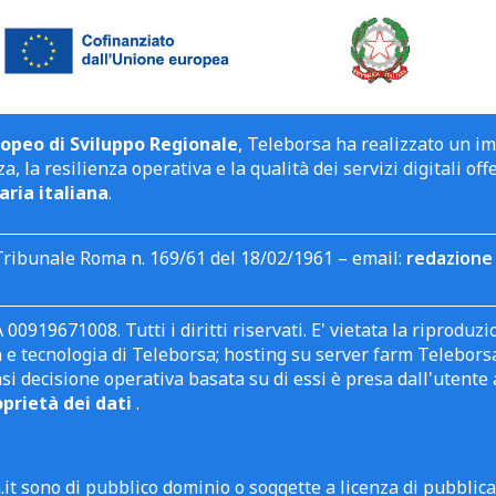
opeo di Sviluppo Regionale
, Teleborsa ha realizzato un i
a, la resilienza operativa e la qualità dei servizi digitali off
aria italiana
.
Tribunale Roma n. 169/61 del 18/02/1961 – email:
redazione 
 00919671008. Tutti i diritti riservati. E' vietata la riprodu
e tecnologia di Teleborsa; hosting su server farm Teleborsa. I
asi decisione operativa basata su di essi è presa dall'uten
oprietà dei dati
.
it sono di pubblico dominio o soggette a licenza di pubblic