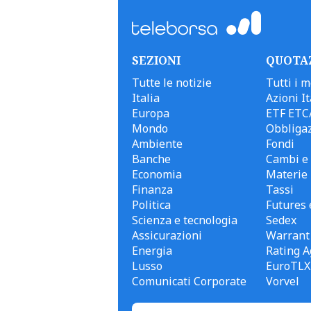
SEZIONI
QUOTA
Tutte le notizie
Tutti i m
Italia
Azioni It
Europa
ETF ETC
Mondo
Obbligaz
Ambiente
Fondi
Banche
Cambi e 
Economia
Materie
Finanza
Tassi
Politica
Futures 
Scienza e tecnologia
Sedex
Assicurazioni
Warrant
Energia
Rating A
Lusso
EuroTLX
Comunicati Corporate
Vorvel