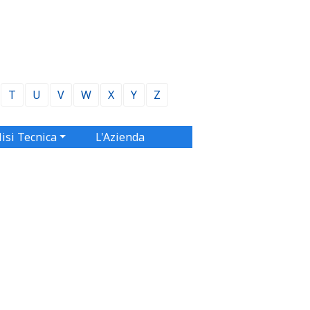
T
U
V
W
X
Y
Z
isi Tecnica
L'Azienda