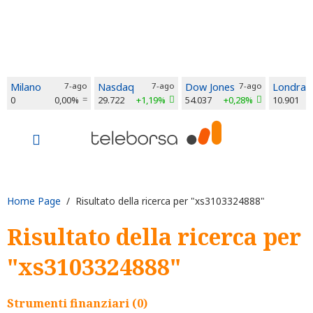
Milano
7-ago
Nasdaq
7-ago
Dow Jones
7-ago
Londra
0
0,00%
29.722
+1,19%
54.037
+0,28%
10.901
Home Page
/ Risultato della ricerca per "xs3103324888"
Risultato della ricerca per
"xs3103324888"
Strumenti finanziari (0)