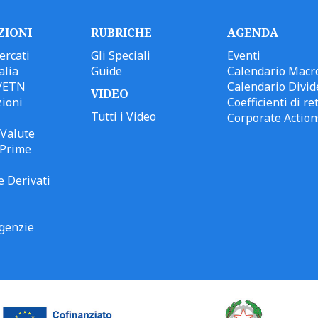
ZIONI
RUBRICHE
AGENDA
ercati
Gli Speciali
Eventi
alia
Guide
Calendario Macr
/ETN
Calendario Divid
VIDEO
ioni
Coefficienti di ret
Tutti i Video
Corporate Action
Valute
 Prime
e Derivati
genzie