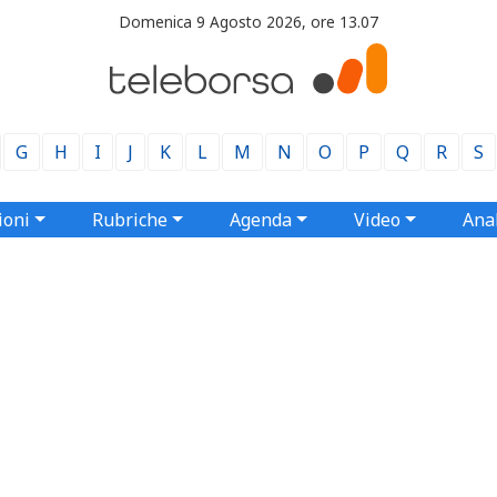
Domenica 9 Agosto 2026, ore 13.07
G
H
I
J
K
L
M
N
O
P
Q
R
S
ioni
Rubriche
Agenda
Video
Anal