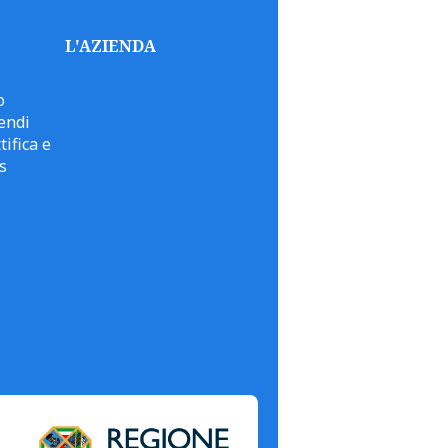
L'AZIENDA
o
endi
tifica e
s