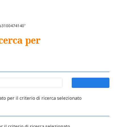
"xs3100474140"
icerca per
o per il criterio di ricerca selezionato
 il criterio di ricerca selezionato