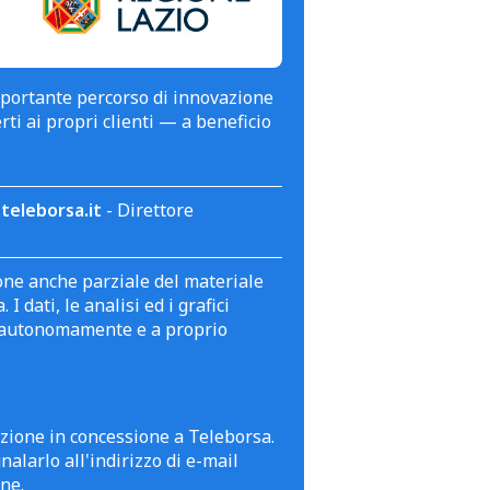
mportante percorso di innovazione
erti ai propri clienti — a beneficio
teleborsa.it
- Direttore
zione anche parziale del materiale
 dati, le analisi ed i grafici
te autonomamente e a proprio
azione in concessione a Teleborsa.
alarlo all'indirizzo di e-mail
ne.