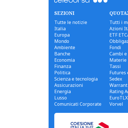
SEZIONI
QUOTA
Tutte le notizie
Tutti i m
Italia
Azioni It
Europa
ETF ETC
Mondo
Obbligaz
Ambiente
Fondi
Banche
Cambi e 
Economia
Materie
Finanza
Tassi
Politica
Futures 
Scienza e tecnologia
Sedex
Assicurazioni
Warrant
Energia
Rating A
Lusso
EuroTLX
Comunicati Corporate
Vorvel