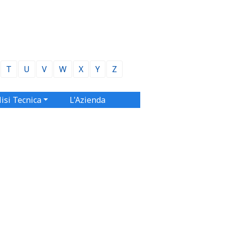
T
U
V
W
X
Y
Z
isi Tecnica
L'Azienda