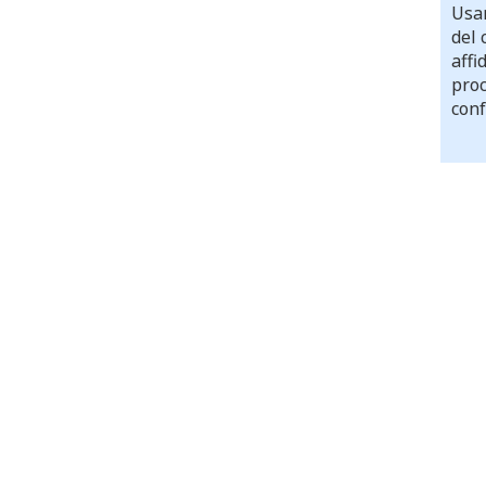
Usar
del 
affi
proc
conf