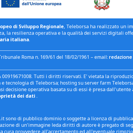
opeo di Sviluppo Regionale
, Teleborsa ha realizzato un i
a, la resilienza operativa e la qualità dei servizi digitali off
aria italiana
.
Tribunale Roma n. 169/61 del 18/02/1961 – email:
redazione 
 00919671008. Tutti i diritti riservati. E' vietata la riprodu
e tecnologia di Teleborsa; hosting su server farm Teleborsa. I
asi decisione operativa basata su di essi è presa dall'uten
oprietà dei dati
.
it sono di pubblico dominio o soggette a licenza di pubblic
zione di un'immagine leda diritti di autore è pregato di segn
ra cura provvedere all'accertamento ed all'eventuale rimozio