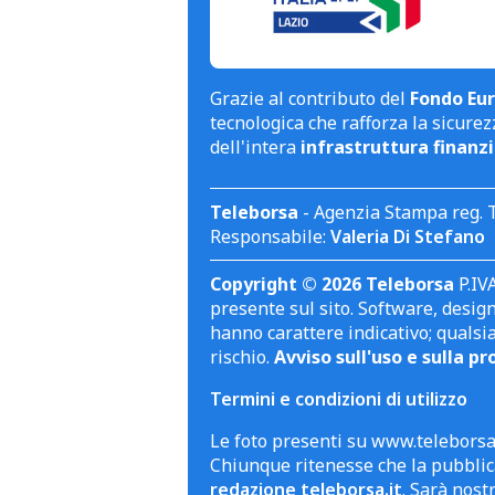
Grazie al contributo del
Fondo Eur
tecnologica che rafforza la sicurezz
dell'intera
infrastruttura finanzi
Teleborsa
- Agenzia Stampa reg. 
Responsabile:
Valeria Di Stefano
Copyright © 2026 Teleborsa
P.IVA
presente sul sito. Software, design 
hanno carattere indicativo; qualsi
rischio.
Avviso sull'uso e sulla pr
Termini e condizioni di utilizzo
Le foto presenti su www.teleborsa.
Chiunque ritenesse che la pubblica
redazione teleborsa.it
. Sarà nost