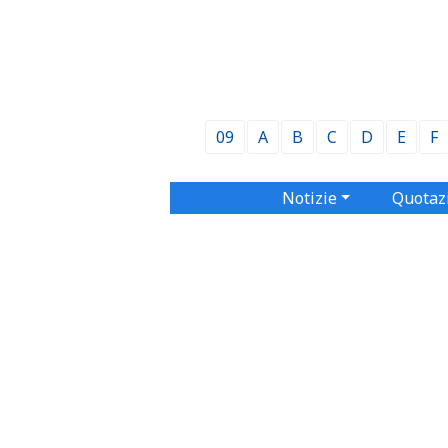
09
A
B
C
D
E
F
Notizie
Quotaz